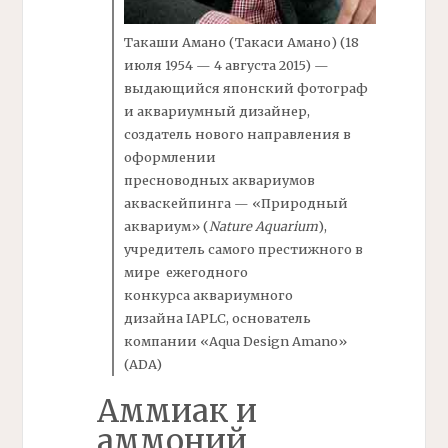
Такаши
Амано
(Такаси Амано) (18
июля 1954 — 4 августа 2015) —
выдающийся японский фотограф
и аквариумный дизайнер,
создатель нового направления в
оформлении
пресноводных аквариумов
акваскейпинга — «Природный
аквариум» (
Nature Aquarium
),
учредитель самого престижного в
мире ежегодного
конкурса аквариумного
дизайна IAPLC, основатель
компании «Aqua Design Amano»
(ADA)
Аммиак и
аммоний