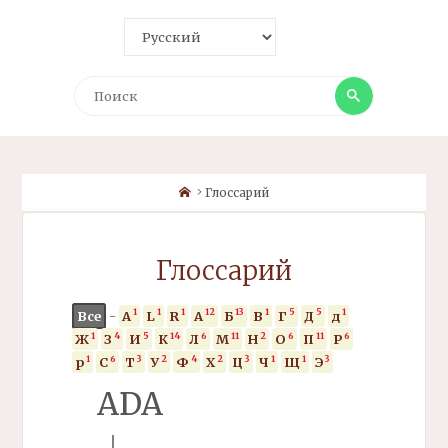
Поиск
Поиск
Home
Глоссарий
Глоссарий
1
1
1
12
13
1
5
5
1
Все
-
A
L
R
А
Б
В
Г
Д
д
1
4
5
14
6
11
2
6
11
6
Ж
З
И
К
Л
М
Н
О
П
Р
1
6
3
2
4
2
3
1
1
3
р
С
Т
У
Ф
Х
Ц
Ч
Щ
Э
ADA