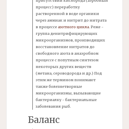
присутствии кислорода (аэробный
процесс) переработку
растворенной в воде
органики
через
аммиак
и нитрит до нитрата
в процессе
азотного цикла
. Реже -
группа денитрифицирующих
микроорганизмов, производящих
восстановление нитратов до
свободного
азота
в анаэробном
процессе с попутным синтезом
некоторых других веществ
(метана, сероводорода и др.) Под
этим же термином понимают
также болезнетворные
микроорганизмы, вызывающие
бактериалку
- бактериальные
заболевания рыб.
Баланс