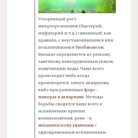
Ускоренный рост
микроорганизмов
(бактерий,
инфузорий и т.д.) связанный, как
правило, с неустановившимся или
пошатнувшимся
биобалансом
.
Внешне определяется по резкому,
заметному невооруженным глазом,
помутнению воды. Чаще всего
происходит либо когда
производится
запуск аквариума,
либо при различных
форс-
мажорах
в аквариуме
. Методы
борьбы сводятся чаще всего к
исключению причин
возникновения, реже -
к
механическому удалению
с
одновременным исключением