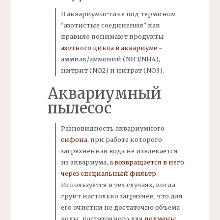
В аквариумистике под термином
"азотистые соединения"
как
правило понимают продукты
азотного цикла в аквариуме
-
аммиак/
аммоний (NH3/NH4),
нитрит (NO2) и нитрат (NO3).
Аквариумный
пылесос
Разновидность аквариумного
сифона
,
при работе которого
загрязненная вода не извлекается
из аквариума,
а возвращается в него
через специальный
фильтр
.
Используется в тех случаях, когда
грунт настолько загрязнен, что для
его очистки не достаточно объема
воды, достаточного для
подмены
,