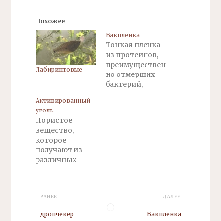
Похожее
Бакпленка
Тонкая пленка
из протеинов,
преимуществен
Лабиринтовые
но отмерших
бактерий,
образующаяся
Активированный
на поверхности
уголь
воды при
Пористое
нарушении
вещество,
кислородного
которое
режима в
получают из
аквариуме. Для
различных
удаления
углеродосодер
используют
жащих
скиммеры.
материалов
РАНЕЕ
ДАЛЕЕ
органического
происхождения
дропчекер
Бакпленка
, в чаще