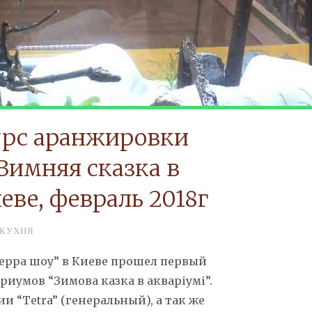
урс аранжировки
Зимняя сказка в
еве, февраль 2018г
КУХНЯ
 Терра шоу” в Киеве прошел первый
иумов “Зимова казка в акваріумі”.
 “Tetra” (генеральный), а так же