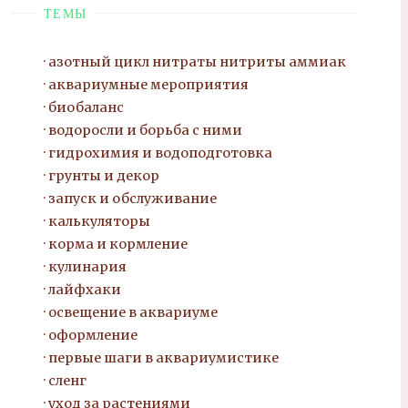
ТЕМЫ
азотный цикл нитраты нитриты
аммиак
аквариумные мероприятия
биобаланс
водоросли и борьба с ними
гидрохимия и водоподготовка
грунты и декор
запуск и обслуживание
калькуляторы
корма и кормление
кулинария
лайфхаки
освещение в аквариуме
оформление
первые шаги в аквариумистике
сленг
уход за растениями