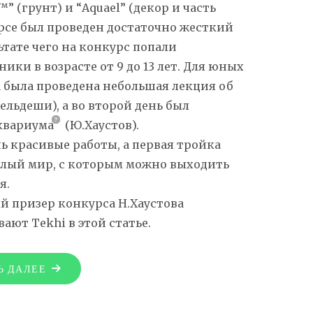
” (грунт) и “Aquael” (декор и часть
урсе был проведен достаточно жесткий
ьтате чего на конкурс попали
ки в возрасте от 9 до 13 лет. Для юных
 была проведена небольшая лекция об
ельдеши), а во второй день был
квариума
(Ю.Хаустов).
 красивые работы, а первая тройка
целый мир, с которым можно выходить
я.
ый призер конкурса Н.Хаустова
ают Tekhi в этой статье.
"ДЕТСКИЙ
Ь ДАЛЕЕ
КОНКУРС
АРАНЖИРОВКИ