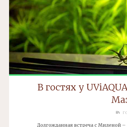
В гостях у UViAQU
Ма
Г
Долгожданная встреча с Миленой –