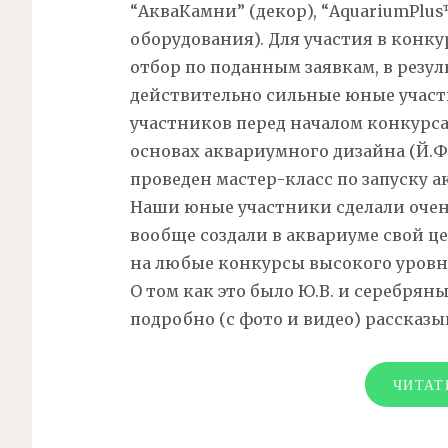
“АкваКамни” (декор), “AquariumPlus™
оборудования). Для участия в конк
отбор по поданным заявкам, в резул
действительно сильные юные участни
участников перед началом конкурса
основах аквариумного дизайна (Й.Ф
проведен мастер-класс по
запуску а
Наши юные участники сделали очень
вообще создали в аквариуме свой 
на любые конкурсы высокого уровн
О том как это было Ю.В. и серебрян
подробно (с фото и видео) рассказыв
ЧИТАТ