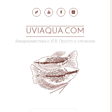
Skip
to
content
UVIAQUA.COM
Аквариумистика с Ю.В. Просто о сложном