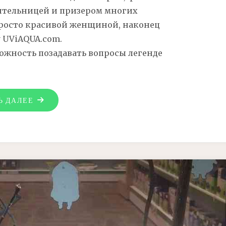
ительницей и призером многих
просто красивой женщиной, наконец
у UViAQUA.com.
можность позадавать вопросы легенде
"В
Ь ДАЛЕЕ
ГОСТЯХ
У
UVIAQUA.COM
МИЛЕНА
–
ЕЛЕНА
МАЗУРЕК"