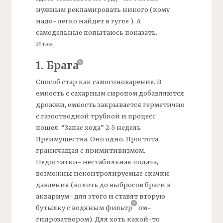
нужным рекламировать никого (кому
надо- легко найдет в гугле ). А
самодельные попытаюсь показать.
Итак,
1.
Брага
Способ стар как самогоноварение. В
емкость с сахарным сиропом добавляются
дрожжи, емкость закрывается герметично
с газоотводной трубкой и процесс
пошел. “Запас хода” 2-5 недель
Преимущества. Оно одно. Простота,
граничащая с примитивизмом.
Недостатки- нестабильная подача,
возможны неконтролируемые скачки
давления (вплоть до выбросов
браги
в
аквариум- для этого и ставят вторую
бутылку с водяным
фильтр
ом-
гидрозатвором). Для хоть какой-то