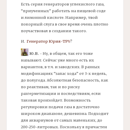
Есть серия генераторов углекислого газа,
“приученных” работать на пищевой соде
и лимонной кислоте. Например, твой
покорный слуга в свое время очень плотно
поучаствовал в создании такого.
И.
Генератор Юрия-TPV
?
Ю.В.
- Ну, в общем, так его тоже
называют. Сейчас уже много есть их
вариантов, в т.ч. и заводских. В разных
модификациях “запас хода” от 3-х недель,
до полугода. Абсолютная безопасность, как
по реактивам, так и по риску
разгерметизации и последствиям, если
таковая произойдет. Возможность
регулировки подачи газа в достаточно
широком диапазоне, дешевизна. Подходит
для аквариумов от самых маленьких, до
200-250-литровых. Поскольку я причастен