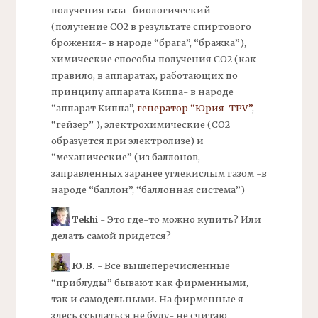
получения газа- биологический
(получение СО2 в результате спиртового
брожения- в народе “брага”, “бражка”),
химические способы получения СО2 (как
правило, в аппаратах, работающих по
принципу аппарата Киппа- в народе
“аппарат Киппа”,
генератор “Юрия-TPV”
,
“гейзер” ), электрохимические (СО2
образуется при электролизе) и
“механические” (из баллонов,
заправленных заранее углекислым газом -в
народе “баллон”, “баллонная система”)
Tekhi
- Это где-то можно купить? Или
делать самой придется?
Ю.В.
- Все вышеперечисленные
“приблуды” бывают как фирменными,
так и самодельными. На фирменные я
здесь ссылаться не буду- не считаю