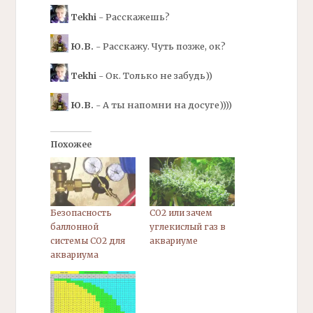
Tekhi
- Расскажешь?
Ю.В.
- Расскажу. Чуть позже, ок?
Tekhi
- Ок. Только не забудь))
Ю.В.
- А ты напомни на досуге))))
Похожее
Безопасность
CO2 или зачем
баллонной
углекислый газ в
системы СО2 для
аквариуме
аквариума