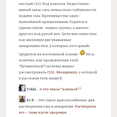
чистый СО2. Под
колокол.
Недостатки-
малый запас газа, невысокая стабильность
подачи газа. Преимущество одно-
полнейший примитивизм. Годится в
одном случае- нужно срочно, а ничего
другого под рукой нет. Хотя мне известны
как минимум две уважаемые
аквариумистки, у которых этот девайс
трудится на постоянной основе
Ну и,
конечно, как продолжения этой
“бутылочной”системы можно
рассмотривать
СО2- блондинку
, о которой
я рассказал чуть выше))
Tekhi
- А
что такое “колокол”
?
Ю.В.
- Это такое приспособление для
растворения газа в аквариуме.
Растворить
его – тоже кусок здоровья
.