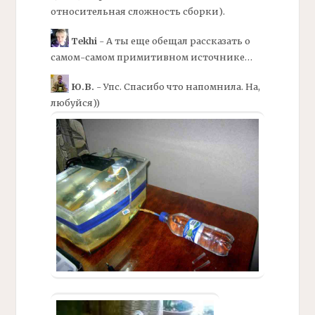
относительная сложность сборки).
Tekhi
- А ты еще обещал рассказать о
самом-самом примитивном источнике…
Ю.В.
- Упс. Спасибо что напомнила. На,
любуйся))