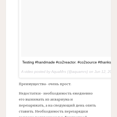
Testing #handmade #co2reactor. #co2source #thanks_u
A video posted by AquaMrs (@aquamrs) on
Jun 12, 2016
Преимущества- очень прост.
Недостатки- необходимость ежедневно
его вынимать из аквариума и
перезаряжать, а на следующий день опять
ставить. Необходимость перезарядки