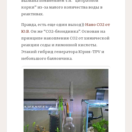
вызвана появлением т.н. “цитратной
корки” из-за малого количества воды в
реактивах.
Правда, есть еще один выход))
Нано СО2 от
Ю.В.
Он же “СО2-блондинка”. Основан на
принципе накопления СО2 от химической
реакции соды и лимонной кислоты.
Этакий гибрид генератора Юрия-TPV и
небольшого баллончика.