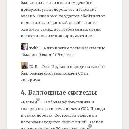
балластных газов в данном девайсе
присутствует водород, что несколько
опасно. Если кому-то удастся обойти этот
недостаток, то данный девайс станет
одним из самых востребованных среди
источников СО2 в аквариумистике.
Tekhi
- А что кругом только и слышно
“баллон, баллон”? Это что?
Ю.В.
- Это, Ир, так в народе называют
баллонные системы подачи CO2 в
аквариум.
4. Баллонные системы
-Баллон
.
Наиболее эффективная и
совершенная система подачи СО2. Правда,
и самая дорогая. Состоит из баллона, в
котором находится сжиженный СО2 под
давлением около 50 атм,
редуктор
а,