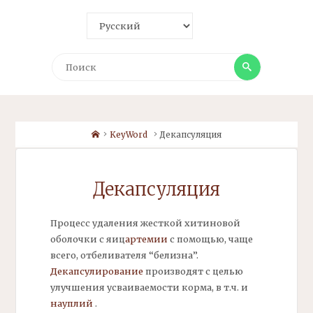
Поиск
Поиск
Home
KeyWord
Декапсуляция
Декапсуляция
Процесс удаления жесткой хитиновой
оболочки с яиц
артемии
с помощью, чаще
всего, отбеливателя “белизна”.
Декапсулирование
производят с целью
улучшения усваиваемости корма, в т.ч. и
науплий
.