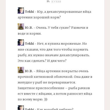
КУХНЯ
Tekhi
- Юр, а
декапсулированные
яйца
артемии
хороший корм?
Ю.В.
- Очень. У тебя сухие? Размочи в
воде и корми.
Tekhi
- Нет, я купила мороженые. Но
мне сказали, что для того чтобы кормить
рыбу, их нужно вначале
декапсулировать.
Это как сделать? И для чего?
Ю.В.
- Яйца
артемии
покрыты очень
прочной хитиновой оболочкой. Она даже в
желудке у рыб не переваривается.
Защитное приспособление – рыба рачков
ест вместе с яйцами, а потом разносит яйца
по всему морю. )))
Tekhi
- Как воробей рябину?