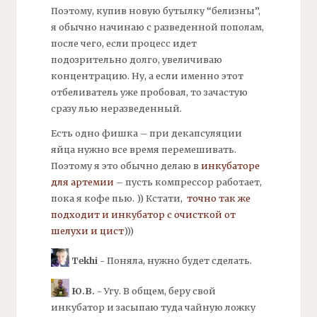
Поэтому, купив новую бутылку “белизны”,
я обычно начинаю с разведенной пополам,
после чего, если процесс идет
подозрительно долго, увеличиваю
концентрацию. Ну, а если именно этот
отбеливатель уже пробовал, то зачастую
сразу лью неразведенный.
Есть одно фишка – при
декапсуляции
яйца нужно все время перемешивать.
Поэтому я это обычно делаю в
инкубаторе
для
артемии
– пусть компрессор работает,
пока я кофе пью. )) Кстати,
точно так же
подходит и инкубатор с очисткой от
шелухи и цист
)))
Tekhi
- Поняла, нужно будет сделать.
Ю.В.
- Угу. В общем, беру свой
инкубатор и засыпаю туда чайную ложку