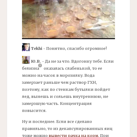
Tekhi
- Понятно, спасибо огромное!
Ю.В.
- Да не за что. Вдогонку тебе. Если
белизна
оказалась слабенькой, то ее
можно на часок в морозилку. Вода
замерзает раньше чем раствор ГХН,
поэтому, как по стенкам бутылки пойдет
лед, вынешь и сольешь внутреннюю, не
замерзшую часть. Концентрация
повысится.
Ну и последнее. Если все сделано
правильно, то из декапсулированных яиц
тоже можно
вывести рачка на корм
. При