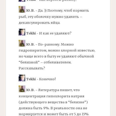
Ю.В.
- Да. )) Поэтому, чтоб кормить
рыб, эту оболочку нужно удалить –
декапсулировать
яйца.
Tekhi
- И как ее удаляют?
Ю.В.
- По-разному. Можно
гидропиритом, можно хлорной известью,
но чаще всего в быту ее удаляют обычной
“белизной” – отбеливателем.
Рассказывать?
Tekhi
- Конечно!
Ю.В.
- Литература пишет, что
концентрация гипохлорита натрия
(действующего вещества в “белизне”)
должна быть 9%. В реальности она не
нормируется и может быть от 5 до 15%.