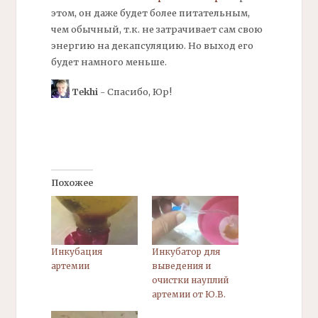
этом, он даже будет более питательным,
чем обычный, т.к. не затрачивает сам свою
энергию на
декапсуляцию.
Но выход его
будет намного меньше.
Tekhi
- Спасибо, Юр!
Похожее
Инкубация
Инкубатор для
артемии
выведения и
очистки науплий
артемии от Ю.В.