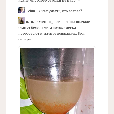
кухне мне этого счастья не надо. ))
Tekhi
- А как узнать, что готова?
Ю.В.
- Очень просто – яйца вначале
станут белесыми, а потом слегка
порозовеют и начнут всплывать. Вот,
смотри