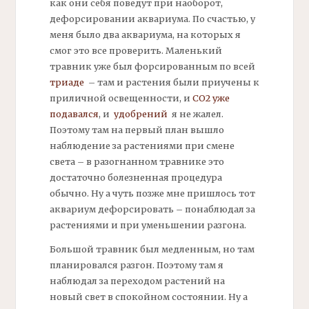
как они себя поведут при наоборот,
дефорсировании аквариума. По счастью, у
меня было два аквариума, на которых я
смог это все проверить. Маленький
травник
уже был форсированным по всей
триаде
– там и растения были приучены к
приличной освещенности, и
СО2 уже
подавался
, и
удобрений
я не жалел.
Поэтому там на первый план вышло
наблюдение за растениями при смене
света – в разогнанном травнике это
достаточно болезненная процедура
обычно. Ну а чуть позже мне пришлось тот
аквариум дефорсировать – понаблюдал за
растениями и при уменьшении разгона.
Большой
травник
был медленным, но там
планировался разгон. Поэтому там я
наблюдал за переходом растений на
новый свет в спокойном состоянии. Ну а