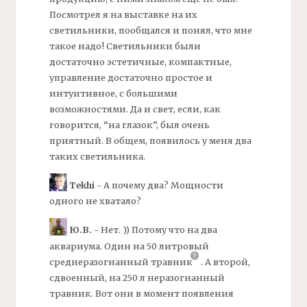
Посмотрел я на выставке на их
светильники, пообщался и понял, что мне
такое надо! Светильники были
достаточно эстетичные, компактные,
управление достаточно простое и
интуитивное, с большими
возможностями. Да и свет, если, как
говорится, “на глазок”, был очень
приятный. В общем, появилось у меня два
таких светильника.
Tekhi
- А почему два? Мощности
одного не хватало?
Ю.В.
- Нет. )) Потому что на два
аквариума. Один на 50 литровый
среднеразогнанный
травник
.
А второй,
сдвоенный, на 250 л неразогнанный
травник. Вот они в момент появления