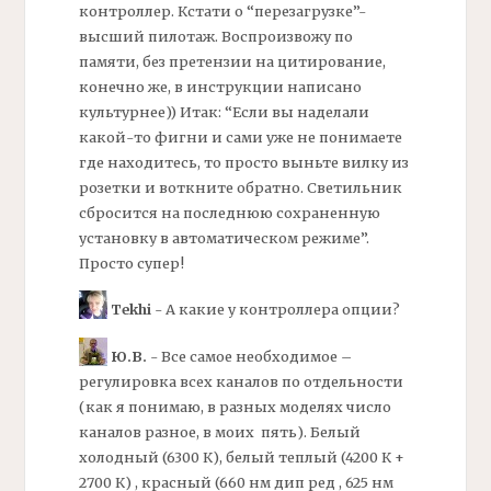
контроллер. Кстати о “перезагрузке”-
высший пилотаж. Воспроизвожу по
памяти, без претензии на цитирование,
конечно же, в инструкции написано
культурнее)) Итак: “Если вы наделали
какой-то фигни и сами уже не понимаете
где находитесь, то просто выньте вилку из
розетки и воткните обратно. Светильник
сбросится на последнюю сохраненную
установку в автоматическом режиме”.
Просто супер!
Tekhi
- А какие у контроллера опции?
Ю.В.
- Все самое необходимое –
регулировка всех каналов по отдельности
(как я понимаю, в разных моделях число
каналов разное, в моих пять). Белый
холодный (6300 К), белый теплый (4200 К +
2700 К) , красный (660 нм дип ред , 625 нм