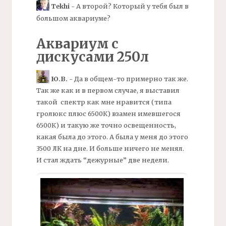
Tekhi
- А второй? Который у тебя был в
большом аквариуме?
Аквариум с
дискусами 250л
Ю.В.
- Да в общем-то примерно так же.
Так же как и в первом случае, я выставил
такой спектр как мне нравится (типа
гролюкс плюс 6500К) взамен имевшегося
6500К) и такую же точно освещенность,
какая была до этого. А была у меня до этого
3500 ЛК на дне. И больше ничего не менял.
И стал ждать “дежурные” две недели.