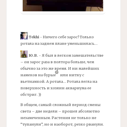
Tekhi
- Ничего себе зарос! Только
ротала на заднем плане уменьшилась…
Ю.В.
- Я был в легком замешательстве
– он зарос раза в полтора больше, чем
обычно за это же время. И ни малейших
намеков на
бурые
или нитку с
вьетнамкой.
А ротала… Ротала легла на
поверхность и хозяин аквариума ее
обстриг. ))
В общем, самый сложный период смены
света – две недели – прошел абсолютно
незамеченным. Растения не только не
“тупанули”, но и наоборот, резко рванули.