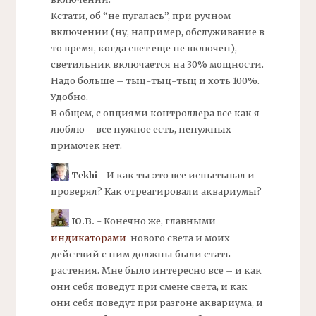
Кстати, об “не пугалась”, при ручном
включении (ну, например, обслуживание в
то время, когда свет еще не включен),
светильник включается на 30% мощности.
Надо больше – тыц-тыц-тыц и хоть 100%.
Удобно.
В общем, с опциями контроллера все как я
люблю – все нужное есть, ненужных
примочек нет.
Tekhi
- И как ты это все испытывал и
проверял? Как отреагировали аквариумы?
Ю.В.
- Конечно же, главными
индикаторами
нового света и моих
действий с ним должны были стать
растения. Мне было интересно все – и как
они себя поведут при смене света, и как
они себя поведут при разгоне аквариума, и