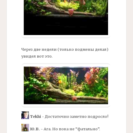
Через две недели (только
подмены
делал)
увидел вот это.
Tekhi
- Достаточно заметно подросло!
Ю.В.
- Ага. Но пока не “фатально”.