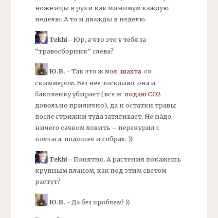
ножницы в руки как минимум каждую
неделю. А то и дважды в неделю.
Tekhi
- Юр, а что это у тебя за
“травосборник” слева?
Ю.В.
- Так это ж моя
шахта
со
скиммером. Без нее тоскливо, она и
бакпленку убирает (все ж
подаю СО2
довольно прилично), да и остатки травы
после стрижки туда затягивает. Не надо
ничего сачком ловить – перекурил с
полчаса, подошел и собрал. ))
Tekhi
- Понятно. А растения покажешь
крупным планом, как под этим светом
растут?
Ю.В.
- Да без проблем! ))