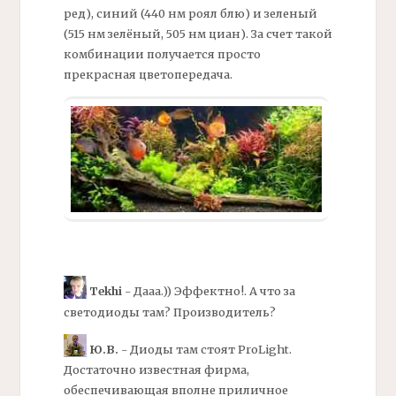
ред), синий (440 нм роял блю) и зеленый
(515 нм зелёный, 505 нм циан). За счет такой
комбинации получается просто
прекрасная цветопередача.
Tekhi
- Дааа.)) Эффектно!. А что за
светодиоды там? Производитель?
Ю.В.
- Диоды там стоят ProLight.
Достаточно известная фирма,
обеспечивающая вполне приличное