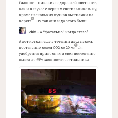
Главное – никаких водорослей опять нет,
как и в случае с первым светильником. Ну,
кроме нескольких пучков вьетнамки на
коряге
.
Ну так они и до этого были.
Tekhi
- А “фатально” когда стало?
А вот когда я еще в течении двух недель
постепенно довел СО2 до 20
мг
/
л,
удобрения приподнял и свет постепенно
вывел до 65% мощности светильника,