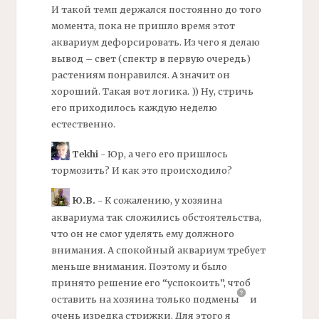
И такой темп держался постоянно до того
момента, пока не пришло время этот
аквариум дефорсировать. Из чего я делаю
вывод – свет (спектр в первую очередь)
растениям понравился. А значит он
хороший. Такая вот логика. )) Ну, стричь
его приходилось каждую неделю
естественно.
Tekhi
- Юр, а чего его пришлось
тормозить? И как это происходило?
Ю.В.
- К сожалению, у хозяина
аквариума так сложились обстоятельства,
что он не смог уделять ему должного
внимания. А спокойный аквариум требует
меньше внимания. Поэтому и было
принято решение его “успокоить”, чтоб
оставить на хозяина только
подмены
и
очень изредка стрижки. Для этого я