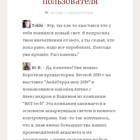
пользователя
/
КУХНЯ
ЛАБОРАТОРИЯ
Tekhi
- Юр, ты как то хвастался что у
тебя появился новый свет. Я попросила
твои впечатления от него, а ты сказал, что
пока рано, надо все опробовать. Полгода
уже прошло. Расскажешь?
Ю.В.
- Да, конечно! Уже можно.
Короткая предыстория. Весной 2019 г на
выставке “АкваТерра шоу 2019” я
познакомился наконец лично с
Александром и Вадимом из компании
“RST tech”. Эта компания занимается в
основном аквариумным светом и немного
контроллерами. Как-то так получилось,
что я, зная лично большинство наших
производителей аквасвета и их
продукцию, с ними знаком еще не был.