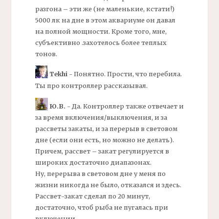
разгона – эти же (не маленькие, кстати!)
5000 лк на дне в этом аквариуме он давал
на полной мощности. Кроме того, мне,
субъективно .захотелось более теплых
тонов.
Tekhi
- Понятно. Прости, что перебила.
Ты про контроллер рассказывал.
Ю.В.
- Да. Контроллер также отвечает и
за время включения/выключения, и за
рассветы закаты, и за перерыв в световом
дне (если они есть, но можно не делать).
Причем, рассвет – закат регулируется в
широких достаточно диапазонах.
Ну, перерыва в световом дне у меня по
жизни никогда не было, отказался и здесь.
Рассвет-закат сделал по 20 минут,
достаточно, чтоб рыба не пугалась при
включении.