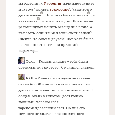
на растениях.
Растения
начинают тупить
и тут же “привет
водоросли
“. Чаще всего
диатомовые
.
Но может быть и
нитка
,
и
вьетнамка
,
и все что угодно. Поэтому не
рекомендуют менять освещение резко. А
как быть, если ты меняешь светильник?
Спектр-то совсем другой? Вот, хотя бы по
освещенности оставил прежний
параметр…
Tekhi
- Кстати, а какие у тебя были
светильники до этого? С каким спектром?
Ю.В.
- У меня были одноканальные
белые (6500К) светильники тоже нашего
достаточно известного производителя. В
общем, очень неплохой, достаточно
мощный, хорошо себя
зарекомендовавший свет. Но мне его
немного не хватало для приличного