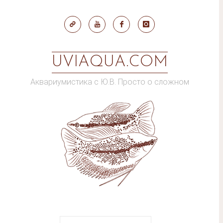
Skip
to
content
UVIAQUA.COM
Аквариумистика с Ю.В. Просто о сложном