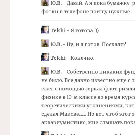
Ю.В.
- Давай. А я пока бумажку-р
фотки в телефоне поищу нужные.
Tekhi
- Я готова. ))
Ю.В.
- Ну, и я готов. Поехали?
Tekhi
- Конечно.
Ю.В.
- Собственно никаких фу
не было. Все давно известно еще с 
сжег с помощью зеркал флот римлян
физике в 10-м классе во время кур
теоретическими уточнениями, кото
сделал Максвелл. Но вот чтоб этот
аквариумистике, мне слышать пока