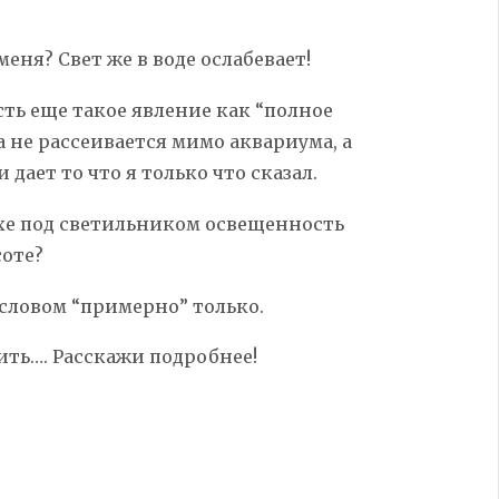
еня? Свет же в воде ослабевает!
есть еще такое явление как “полное
а не рассеивается мимо аквариума, а
 дает то что я только что сказал.
ухе под светильником освещенность
соте?
со словом “примерно” только.
рить…. Расскажи подробнее!