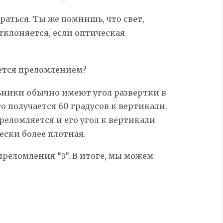
ираться. Ты же помнишь, что свет,
отклоняется, если оптическая
ается преломлением?
ьники обычно имеют угол развертки в
это получается 60 градусов к вертикали.
преломляется и его угол к вертикали
ески более плотная.
 преломления “β”. В итоге, мы можем