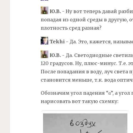
Ю.В.
- Ну вот теперь давай разб
попадая из одной среды в другую, 
плотность сред разная?
Tekhi
- Да. Это, кажется, назыв
Ю.В.
- Да. Светодиодные светил
120 градусов. Ну, плюс-минус. Т.е. 
После попадания в воду, луч света 
становится меньше, т.к. вода оптич
Обозначим угол падения “α”, а угол
нарисовать вот такую схемку: