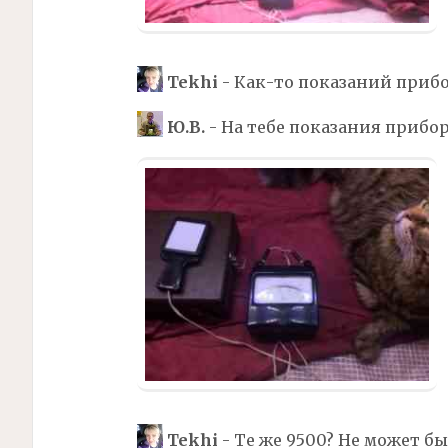
Tekhi
- Как-то показаний прибо
Ю.В.
- На тебе показания прибор
Tekhi
- Те же 9500? Не может бы