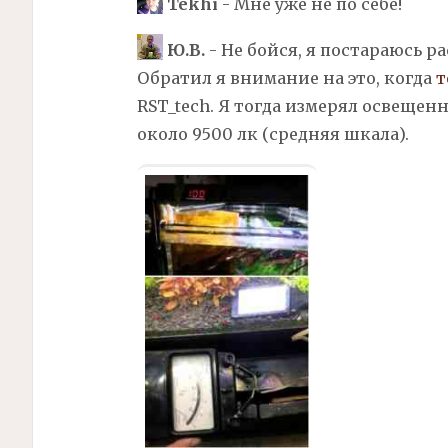
Tekhi
- Мне уже не по себе!
Ю.В.
- Не бойся, я постараюсь ра
Обратил я внимание на это, когда
т
RST_tech. Я тогда измерял освещен
около 9500 лк (средняя шкала).