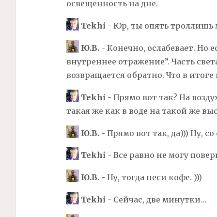
освещенность на дне.
Tekhi
- Юр, ты опять троллишь м
Ю.В.
- Конечно, ослабевает. Но 
внутреннее отражение”. Часть свет
возвращается обратно. Что в итоге и
Tekhi
- Прямо вот так? На возд
такая же как в воде на такой же вы
Ю.В.
- Прямо вот так, да))) Ну, 
Tekhi
- Все равно не могу пове
Ю.В.
- Ну, тогда неси кофе. )))
Tekhi
- Сейчас, две минутки…