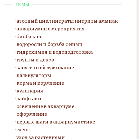
ТЕМЫ
азотный цикл нитраты нитриты
аммиак
аквариумные мероприятия
биобаланс
водоросли и борьба с ними
гидрохимия и водоподготовка
грунты и декор
запуск и обслуживание
калькуляторы
корма и кормление
кулинария
лайфхаки
освещение в аквариуме
оформление
первые шаги в аквариумистике
сленг
уход за растениями