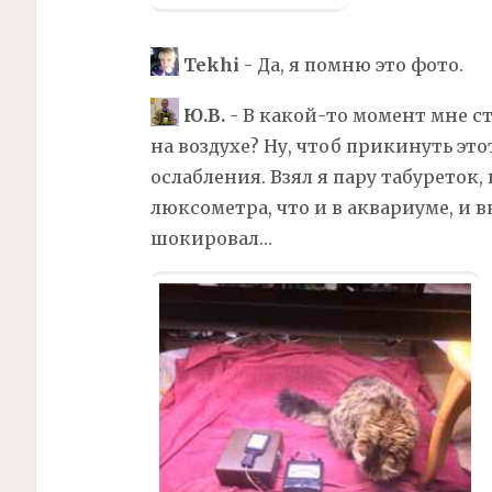
Tekhi
- Да, я помню это фото.
Ю.В.
- В какой-то момент мне ст
на воздухе? Ну, чтоб прикинуть э
ослабления. Взял я пару табуреток,
люксометра, что и в аквариуме, и 
шокировал…