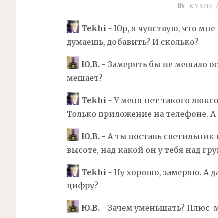
КУХНЯ
Tekhi
- Юр, я чувствую, что мне
думаешь, добавить? И сколько?
Ю.В.
- Замерять бы не мешало о
мешает?
Tekhi
- У меня нет такого люкс
Только приложение на телефоне. А 
Ю.В.
- А ты поставь светильник
высоте, над какой он у тебя над гру
Tekhi
- Ну хорошо, замеряю. А д
цифру?
Ю.В.
- Зачем уменьшать? Плюс-ми