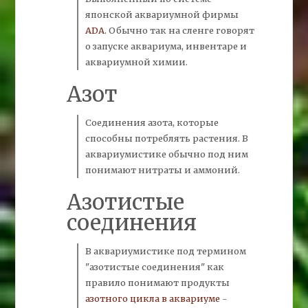
японской аквариумной фирмы
ADA
.
Обычно так на сленге говорят
о запуске аквариума, инвентаре и
аквариумной химии.
Азот
Соединения
азота,
которые
способны потреблять растения. В
аквариумистике обычно под ним
понимают нитраты и
аммоний.
Азотистые
соединения
В аквариумистике под термином
"азотистые соединения"
как
правило понимают продукты
азотного цикла в аквариуме
-