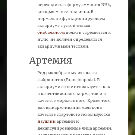
переходить в форму аммония NH4,
которая менее токсична. В
нормально функционирующем
аквариуме с устойчивым
биобалансом
должен стремиться к
нулю, не должен определяться
аквариумными тестами.
Артемия
Род ракообразных из класса
жаброногих (
Branchiopoda). В
аквариумистике используется как
в качестве живого корма, так и в
качестве мороженного. Кроме того,
для выкармливания мальков в
качестве стартового используются
науплии
артемии
и
декапсулированные
яйца артемии.