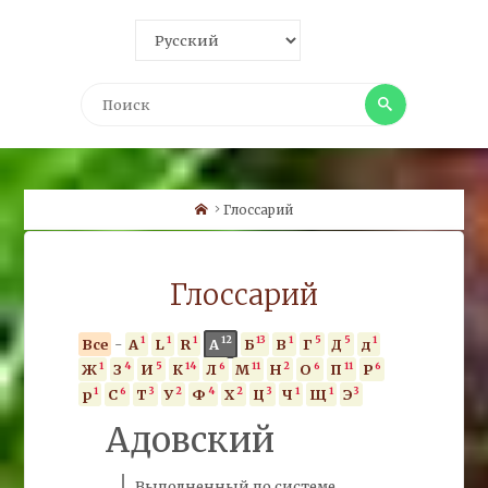
Поиск
Поиск
Home
Глоссарий
Глоссарий
1
1
1
12
13
1
5
5
1
Все
-
A
L
R
А
Б
В
Г
Д
д
1
4
5
14
6
11
2
6
11
6
Ж
З
И
К
Л
М
Н
О
П
Р
1
6
3
2
4
2
3
1
1
3
р
С
Т
У
Ф
Х
Ц
Ч
Щ
Э
Адовский
Выполненный по системе