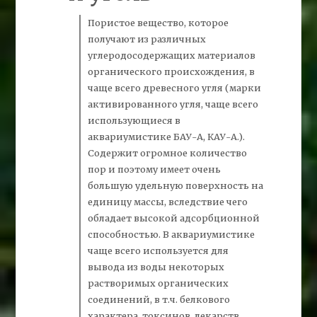
Пористое вещество, которое
получают из различных
углеродосодержащих материалов
органического происхождения, в
чаще всего древесного
угля
(марки
активированного угля, чаще всего
использующиеся в
аквариумистике БАУ-А, КАУ-А.).
Содержит огромное количество
пор и поэтому имеет очень
большую удельную поверхность на
единицу массы, вследствие чего
обладает высокой адсорбционной
способностью. В аквариумистике
чаще всего используется для
вывода из воды некоторых
растворимых органических
соединений, в т.ч. белкового
характера, токсинов, лекарств,