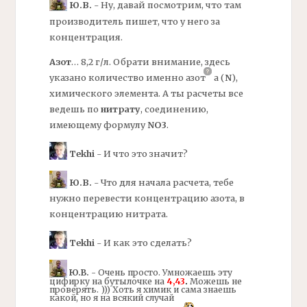
Ю.В.
- Ну, давай посмотрим, что там
производитель пишет, что у него за
концентрация.
Азот
… 8,2 г/л. Обрати внимание, здесь
указано количество именно
азот
а
(
N
),
химического элемента. А ты расчеты все
ведешь по
нитрату
, соединению,
имеющему формулу
NO3
.
Tekhi
- И что это значит?
Ю.В.
- Что для начала расчета, тебе
нужно перевести концентрацию
азота,
в
концентрацию нитрата.
Tekhi
- И как это сделать?
Ю.В.
- Очень просто. Умножаешь эту
цифирку на бутылочке на
4,43
.
Можешь не
проверять. ))) Хоть я химик и сама знаешь
какой, но я на всякий случай