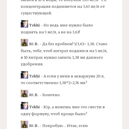
концентрация поднимется на 3,63 мг/л от
существующей.
Tekhi
- Но ведь мне нужно было
поднять на 5
мг/
л, а не на 3,63!
Ю.В.
- Да без проблем! 5/3,63= 1,38. Стало
быть, тебе, чтоб нитрат поднялся на 5
мг/
л,
в 10 литрах нужно залить 1,38 мл данного
удобрения.
Tekhi
- А если у меня в аквариуме 20 л,
то соответственно 1,38*2=2,76 мл?
Ю.В.
- Конечно.
Tekhi
- Юр, а можешь мне это свести в
одну формулу, чтоб проще было?
Ю.В.
- Попробую… Итак, если