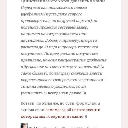
Единственное что хотел добавить в конце.
Перед тем как пользоваться новым
удобрением (пусть даже старого
производителя, но из другой партии), не
поленись провести тестовый замер,
например на литре осмоллята или
дистиллята. Добавь, к примеру, нитрата
расчетно до 10
мг/
л и проверь тестом что
получилось. По идее, должно получиться
правильно, но если концентрация удобрения
в бутылочке не соответствует заявленной (а
такое бывает), то ты сразу сможешь внести
корректировку в свои расчетные дозировки –
то ли их немного увеличить, то ли
уменьшить
. Я всегда так делаю. ))
Кстати, по этим же, по сути, формулам, я
считал свои
самомесы, об изготовлении
которых мы говорили недавно
))