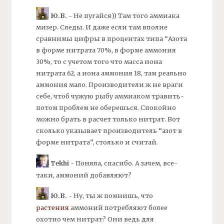
Ю.В.
- Не пугайся)) Там того
аммиака
мизер. Следы. И даже если там вполне
сравнимы цифры в процентах типа “Азота
в форме нитрата 70%, в форме аммония
30%, то с учетом того что масса иона
нитрата 62, а иона аммония 18, там реально
аммония мало. Производители ж не враги
себе, чтоб чужую рыбу аммиаком травить-
потом проблем не оберешься. Спокойно
можно брать в расчет только нитрат. Вот
сколько указывает производитель “азот в
форме нитрата”, столько и считай.
Tekhi
- Поняла, спасибо. А зачем, все-
таки,
аммоний
добавляют?
Ю.В.
- Ну, ты ж помнишь, что
растения
аммоний
потребляют более
охотно чем нитрат? Они ведь для