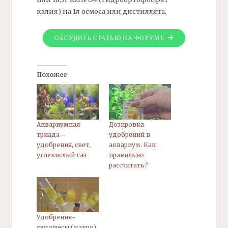
калия) на 1л осмоса или дистиллята.
ОБСУДИТЬ СТАТЬЮ НА ФОРУМЕ
Похожее
Аквариумная
Дозировка
триада –
удобрений в
удобрения, свет,
аквариум. Как
углекислый газ
правильно
рассчитать?
Удобрения-
самомесы (макро)