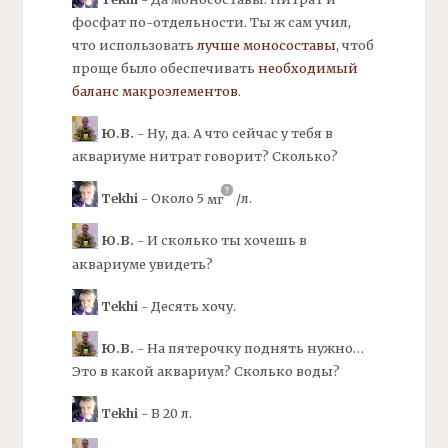
фосфат по-отдельности. Ты ж сам учил,
что использовать
лучше моносоставы
, чтоб
проще было обеспечивать
необходимый
баланс
макроэлементов
.
Ю.В.
- Ну, да. А что сейчас у тебя в
аквариуме нитрат говорит? Сколько?
Tekhi
- Около 5
мг
/
л.
Ю.В.
- И сколько ты хочешь в
аквариуме увидеть?
Tekhi
- Десять хочу.
Ю.В.
- На пятерочку поднять нужно…
Это в какой аквариум? Сколько воды?
Tekhi
- В 20 л.