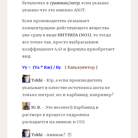
бутылочке в
граммах/литр
, если указано
указано что это именно
АЗОТ.
Если производитель указывает
концентрацию действующего вещества
уже сразу в виде
НИТРАТА (NO3)
, то тогда
все точно так, просто выбрасываем
коэффициент 4,43 и формула приобретает
вид.
Vу = (Va * Kж) / Ку
[ Калькулятор ]
Tekhi
- Юр, а если производитель
указывает в качестве источника
азота
не
только нитрат, но и карбамид, например?
Ю.В.
- Это веселее)) Карбамид в
растворе в процессе гидролиза
распадается на
аммиак
и СО2
Tekhi
-
Аммиак?
😯