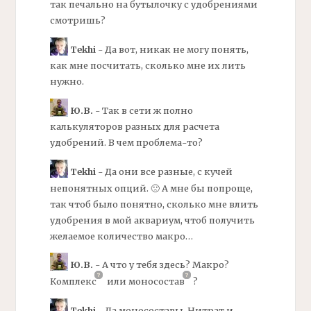
так печально на бутылочку с удобрениями
смотришь?
Tekhi
- Да вот, никак не могу понять,
как мне посчитать, сколько мне их лить
нужно.
Ю.В.
- Так в сети ж полно
калькуляторов разных для расчета
удобрений. В чем проблема-то?
Tekhi
- Да они все разные, с кучей
непонятных опций. 🙁 А мне бы попроще,
так чтоб было понятно, сколько мне влить
удобрения в мой аквариум, чтоб получить
желаемое количество макро…
Ю.В.
- А что у тебя здесь?
Макро?
Комплекс
или
моносостав
?
Tekhi
- Да
моносоставы.
Нитрат и