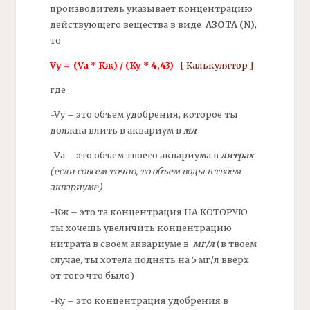
производитель указывает концентрацию
действующего вещества в виде
АЗОТА
(N)
,
то
Vу = (Va * Kж) / (Ку * 4,43)
[ Калькулятор ]
где
-Vу – это объем удобрения, которое ты
должна влить в аквариум в
мл
-Vа – это объем твоего аквариума в
литрах
(если совсем точно, то объем воды в твоем
аквариуме)
-Кж – это та концентрация НА КОТОРУЮ
ты хочешь увеличить концентрацию
нитрата в своем аквариуме в
мг/
л
(в твоем
случае, ты хотела поднять на 5 мг/л вверх
от того что было)
-Ку – это концентрация удобрения в