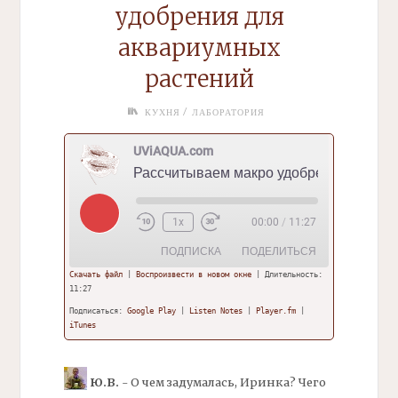
удобрения для
аквариумных
растений
/
КУХНЯ
ЛАБОРАТОРИЯ
UViAQUA.com
Рассчитываем
макро
удобрения для аквариумных 
Play
1x
00:00
/
11:27
Episode
ПОДПИСКА
ПОДЕЛИТЬСЯ
Скачать файл
|
Воспроизвести в новом окне
|
Длительность:
11:27
ПОДЕЛИТ
Google Play
Listen Notes
ЬСЯ
Подписаться:
Google Play
|
Listen Notes
|
Player.fm
|
iTunes
Player.fm
iTunes
ССЫЛКА
RSS-
ЛЕНТА
ВСТАВИТ
Ю.В.
- О чем задумалась, Иринка? Чего
Ь