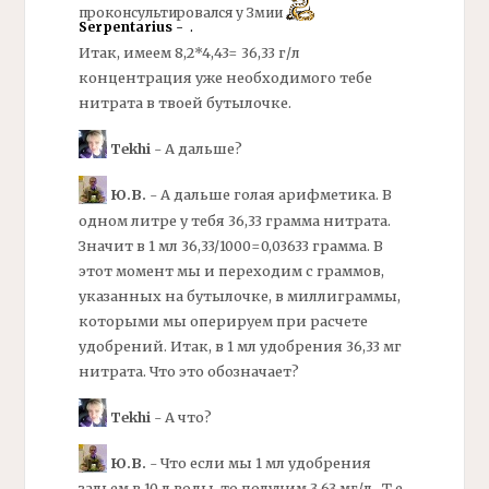
проконсультировался у Змии
Serpentarius
- .
Итак, имеем 8,2*4,43= 36,33 г/л
концентрация уже необходимого тебе
нитрата в твоей бутылочке.
Tekhi
- А дальше?
Ю.В.
- А дальше голая арифметика. В
одном литре у тебя 36,33 грамма нитрата.
Значит в 1 мл 36,33/1000=0,03633 грамма. В
этот момент мы и переходим с граммов,
указанных на бутылочке, в миллиграммы,
которыми мы оперируем при расчете
удобрений. Итак, в 1 мл удобрения 36,33
мг
нитрата. Что это обозначает?
Tekhi
- А что?
Ю.В.
- Что если мы 1 мл удобрения
зальем в 10 л воды, то получим 3,63
мг/
л. Т.е.