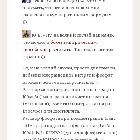
Tekhi
- Спасибо, Юрочка! Кто б мог
подумать, что все мои головоломки
сводятся к двум коротеньким формулам.
)))
Ю.В.
- Ну, на всякий случай напомню,
что можно и
более эмпирическим
способом пересчитать
. Так что, не все так
страшно))
Ну, и на всякий случай, просто для памяти
добавлю как разводить нитрат и фосфат
из химически чистых реактивов))
Раствор мононитрата при концентрации
100мг/л (1мл р-ра поднимает нитрат на
1мг/л в 100л), 163г KNO3 (нитрат калия) на
1л осмоса или дистиллята.
Раствор фосфата при концентрации 10мг/
л (1мл р-ра поднимает фосфат на 0,1мг/л в
100л), 14,3г KH2PO4 (дигидрофосфат калия)
или 18,3г K2HPO4 (гидроортофосфат