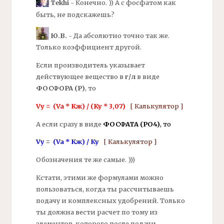
Tekhi
- Конечно. )) А с фосфатом как
быть, не подскажешь?
Ю.В.
- Да абсолютно точно так же.
Только коэффициент другой.
Если производитель указывает
действующее вещество в
г/л
в виде
ФОСФОРА (P)
, то
Vу = (Va * Kж) / (Ку * 3,07)
[ Калькулятор ]
А если сразу в виде
ФОСФАТА (РО4)
, то
Vу = (Va * Kж) / Ку
[ Калькулятор ]
Обозначения те же самые. )))
Кстати, этими же формулами можно
пользоваться, когда ты рассчитываешь
подачу и комплексных удобрений. Только
ты должна вести расчет по тому из
элементов, которого после подачи