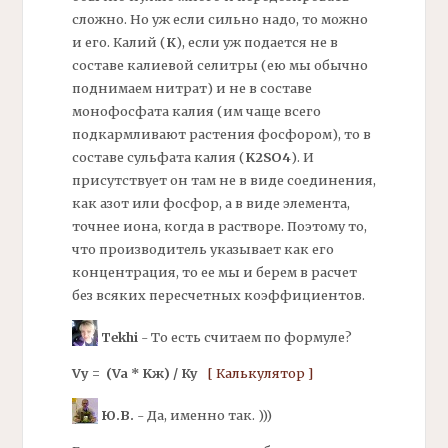
сложно. Но уж если сильно надо, то можно
и его. Калий (
К
), если уж подается не в
составе калиевой селитры (ею мы обычно
поднимаем нитрат) и не в составе
монофосфата калия (им чаще всего
подкармливают растения фосфором), то в
составе сульфата калия (
K2SO4
). И
присутствует он там не в виде соединения,
как
азот
или фосфор, а в виде элемента,
точнее иона, когда в растворе. Поэтому то,
что производитель указывает как его
концентрация, то ее мы и берем в расчет
без всяких пересчетных коэффициентов.
Tekhi
- То есть считаем по формуле?
Vу = (Va * Kж) / Ку
[ Калькулятор ]
Ю.В.
- Да, именно так. )))