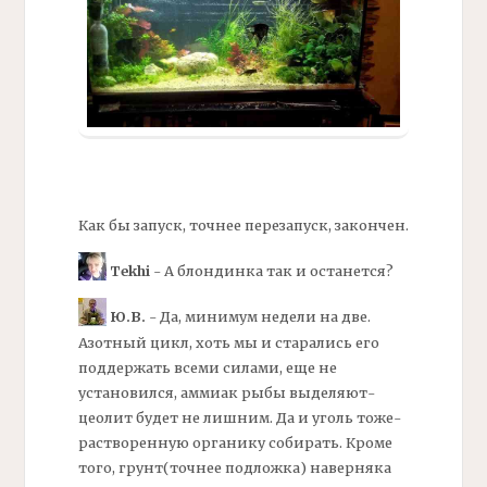
Как бы запуск, точнее перезапуск, закончен.
Tekhi
- А блондинка так и останется?
Ю.В.
- Да, минимум недели на две.
Азотный цикл, хоть мы и старались его
поддержать всеми силами, еще не
установился,
аммиак
рыбы выделяют-
цеолит
будет не лишним. Да и
уголь
тоже-
растворенную
органику
собирать. Кроме
того, грунт(точнее
подложка)
наверняка