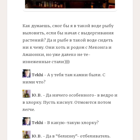
Как думаешь, смог бы я в такой воде рыбу
выловить, если бы начал с выдергивания
растений? Да и рыбе в такой воде сидеть
ни к чему. Они хоть и родом с Меконга и
Амазонки, но уже далеко не те-
изнеженные стали))))
Tekhi
- А у тебя там камни были. С
ними что?
Ю.В.
- Да ничего особенного- в ведро и
в хлорку. Пусть киснут. Отмоются потом
легче.
Tekhi
- В какую-такую хлорку?
Ю.В.
- Да в “белизну”- отбеливатель.