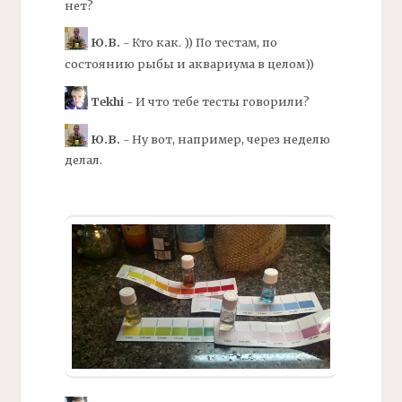
нет?
Ю.В.
- Кто как. )) По тестам, по
состоянию рыбы и аквариума в целом))
Tekhi
- И что тебе тесты говорили?
Ю.В.
- Ну вот, например, через неделю
делал.