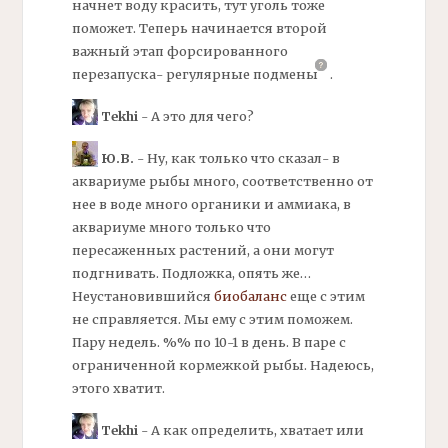
начнет воду красить, тут уголь тоже
поможет. Теперь начинается второй
важный этап форсированного
перезапуска- регулярные
подмены
.
Tekhi
- А это для чего?
Ю.В.
- Ну, как только что сказал- в
аквариуме рыбы много, соответственно от
нее в воде много
органики
и
аммиака,
в
аквариуме много только что
пересаженных растений, а они могут
подгнивать.
Подложка,
опять же…
Неустановившийся
биобаланс
еще с этим
не справляется. Мы ему с этим поможем.
Пару недель. %% по 10-1 в день. В паре с
ограниченной кормежкой рыбы. Надеюсь,
этого хватит.
Tekhi
- А как определить, хватает или