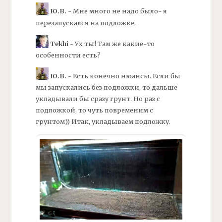
Ю.В.
- Мне много не надо было- я
перезапускался на
подложке.
Tekhi
- Ух ты! Там же какие-то
особенности есть?
Ю.В.
- Есть конечно нюансы. Если бы
мы запускались без
подложки,
то дальше
укладывали бы сразу грунт. Но раз с
подложкой, то чуть повременим с
грунтом)) Итак, укладываем подложку.