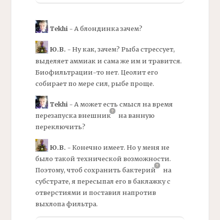
Tekhi
- А блондинка зачем?
Ю.В.
- Ну как, зачем? Рыба стрессует,
выделяет
аммиак
и сама же им и травится.
Биофильтрации-то нет.
Цеолит
его
собирает по мере сил, рыбе проще.
Tekhi
- А может есть смысл на время
перезапуска
внешник
на ванную
переключить?
Ю.В.
- Конечно имеет. Но у меня не
было такой технической возможности.
Поэтому, чтоб сохранить
бактерий
на
субстрате, я пересыпал его в баклажку с
отверстиями и поставил напротив
выхлопа
фильтра.