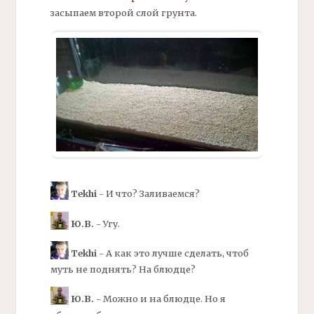
засыпаем второй слой грунта.
Tekhi
- И что? Заливаемся?
Ю.В.
- Угу.
Tekhi
- А как это лучше сделать, чтоб
муть не поднять? На блюдце?
Ю.В.
- Можно и на блюдце. Но я