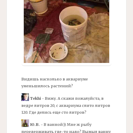
Видишь насколько в аквариуме
уменьшилось растений?
Tekhi
- Вижу. А скажи пожалуйста, в
ведре литров 20, с аквариума слито литров
120. Где делись еще сто литров?
Ю.В.
- В ванной)) Мне ж рыбу
передерживать где-то надо? Вымыл ванну