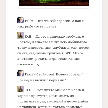
Tekhi
- Ничего себе заросли! А как в
них рыбу-то выловить?
Ю.В.
- Да, это немножко проблема))
Поэтому я вначале вынул всю мобильную
траву, папоротники, анубиасы, мхи, потом
снизу, над самым грунтом ОБРЕЗАЛ все
листовое- роталы, перистолистники,
бакопы и т.д.
Tekhi
- Стой-стой. Почему обрезал?
Почему не вынул с корнями?
Ю.В.
- Потому что они и без корней
хорошо примутся, а вынимать их-
поднимать муть, в которой я потом рыбы
не увижу))) Остались только корневые