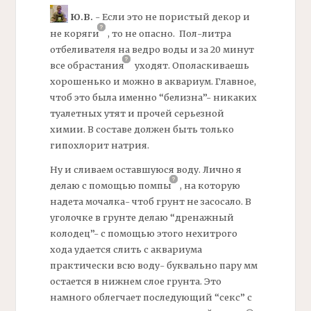
Ю.В.
- Если это не пористый декор и
не
коряги
,
то не опасно. Пол-литра
отбеливателя на ведро воды и за 20 минут
все
обрастания
уходят. Ополаскиваешь
хорошенько и можно в аквариум. Главное,
чтоб это была именно “белизна”- никаких
туалетных утят и прочей серьезной
химии. В составе должен быть только
гипохлорит натрия.
Ну и сливаем оставшуюся воду. Лично я
делаю с помощью
помпы
,
на которую
надета мочалка- чтоб грунт не засосало. В
уголочке в грунте делаю “дренажный
колодец”- с помощью этого нехитрого
хода удается слить с аквариума
практически всю воду- буквально пару мм
остается в нижнем слое грунта. Это
намного облегчает последующий “секс” с