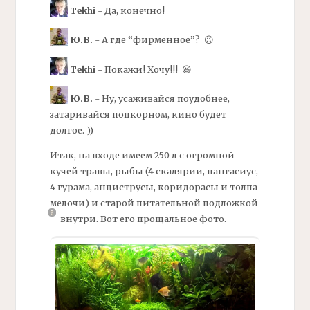
Tekhi
- Да, конечно!
Ю.В.
- А где “фирменное”? 😉
Tekhi
- Покажи! Хочу!!! 😆
Ю.В.
- Ну, усаживайся поудобнее,
затаривайся попкорном, кино будет
долгое. ))
Итак, на входе имеем 250 л с огромной
кучей травы, рыбы (4 скалярии, пангасиус,
4 гурама, анциструсы, коридорасы и толпа
мелочи) и старой питательной
подложкой
внутри. Вот его прощальное фото.