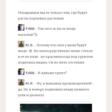
Укладываем мы ее только там, где будут
расти корневые растения.
Tekhi
- Так чего ж ты ее везде
насыпал?))
Ю.В.
- Потому что они у меня будут
везде 😆 Но непосредственно возле стекол
я ее не клал- не красивокогда под грунтом
подложка
видна. См по пять отступил.
Tekhi
- И дальше грунт?
Ю.В.
- Ну, в мануалах производителей-
да. Но я поверх
подложки
кладу немного
угля
и
цеолита.