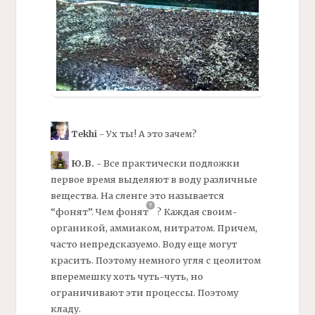
Tekhi
- Ух ты! А это зачем?
Ю.В.
- Все практически
подложки
первое время выделяют в воду различные
вещества. На сленге это называется
“фонят”. Чем
фонят
?
Каждая своим-
органикой,
аммиаком, нитратом. Причем,
часто непредсказуемо. Воду еще могут
красить. Поэтому немного
угля
с
цеолитом
вперемешку хоть чуть-чуть, но
ограничивают эти процессы. Поэтому
кладу.