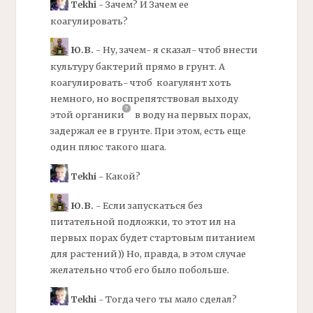
Tekhi
- Зачем? И Зачем ее
коагулировать?
Ю.В.
- Ну, зачем- я сказал- чтоб внести
культуру
бактерий
прямо в грунт. А
коагулировать- чтоб
коагулянт
хоть
немного, но воспрепятствовал выходу
этой
органики
в воду на первых порах,
задержал ее в грунте. При этом, есть еще
один плюс такого шага.
Tekhi
- Какой?
Ю.В.
- Если запускаться без
питательной
подложки,
то этот ил на
первых порах будет стартовым питанием
для растений)) Но, правда, в этом случае
желательно чтоб его было побольше.
Tekhi
- Тогда чего ты мало сделал?