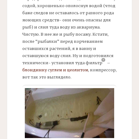
содой, хорошенько ополоснул водой (чтод
баже следов не оставалось от разного рода
моющих средств- они очень опасны для
рыб) и слил туда воду из аквариума.
Чистую. В нее же и рыбу посажу. Кстати,
после “рыбалки” перед корчеванием
оставшихся растений, я в ванну и
оставшуюся воду слил. Ну и подготовился
технически- установил туда
фильтр
–
блондинку
с
углем
и
цеолитом
,
компрессор,
вот так это выглядело.