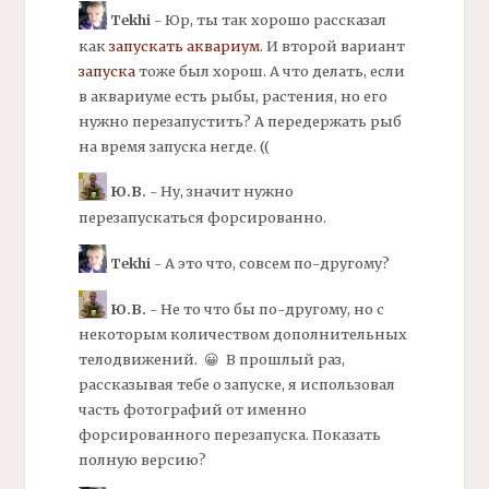
Tekhi
- Юр, ты так хорошо рассказал
как
запускать аквариум
. И второй вариант
запуска
тоже был хорош. А что делать, если
в аквариуме есть рыбы, растения, но его
нужно перезапустить? А передержать рыб
на время запуска негде. ((
Ю.В.
- Ну, значит нужно
перезапускаться форсированно.
Tekhi
- А это что, совсем по-другому?
Ю.В.
- Не то что бы по-другому, но с
некоторым количеством дополнительных
телодвижений. 😀 В прошлый раз,
рассказывая тебе о запуске, я использовал
часть фотографий от именно
форсированного перезапуска. Показать
полную версию?