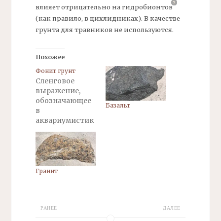
влияет отрицательно на
гидробионтов
(как правило, в цихлидниках). В качестве
грунта для травников не используются.
Похожее
Фонит грунт
Сленговое
выражение,
обозначающее
Базальт
в
аквариумистик
е то что в
грунте или
камне
присутствуют
осадочные
Гранит
породы (чаще
всего речь о
карбонатах,
РАНЕЕ
ДАЛЕЕ
преимуществен
но кальция),