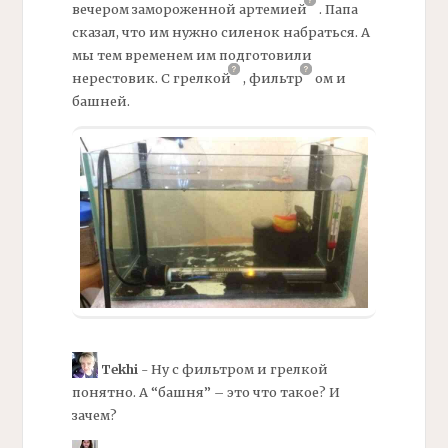
вечером замороженной
артемией
.
Папа
сказал, что им нужно силенок набраться. А
мы тем временем им подготовили
нерестовик. С
грелкой
,
фильтр
ом
и
башней.
Tekhi
- Ну с
фильтром
и
грелкой
понятно. А “башня” – это что такое? И
зачем?