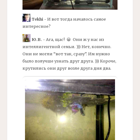
Tekhi
- И вот тогда началось самое
интересное?
Ю.В.
- Ага, щас! 😀 Они ж у нас из
интеллигентной семьи. ))) Нет, конечно.
Они не могли “вот так, сразу”. Им нужно
было получше узнать друг друга. ))) Короче,
крутились они друг возле друга дня два.