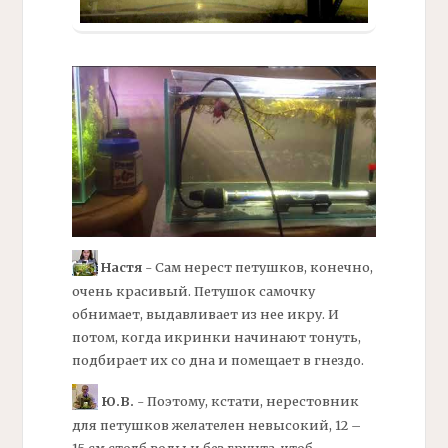
Настя
- Сам нерест петушков, конечно,
очень красивый. Петушок самочку
обнимает, выдавливает из нее икру. И
потом, когда икринки начинают тонуть,
подбирает их со дна и помещает в гнездо.
Ю.В.
- Поэтому, кстати, нерестовник
для петушков желателен невысокий, 12 –
15 см столб воды и без грунта, чтоб