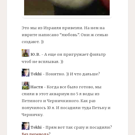
Это мы из Израиля привезли. На нем на
иврите написано “любовь”. Они ж семью
создают. ))
Ю.В.
- А еще он пригружает
фильтр
чтоб не всплывал. ))
Tekhi
- Понятно. )) И что дальше?
Настя
- Когда все было готово, мы
слили в этот аквариум по 5 л воды из
Петиного и Черничкиного. Как раз
получилось 10 л. И посадили туда Петьку и
Черничку.
Tekhi
- Прям вот так сразу и посадили?
Без перевода
?