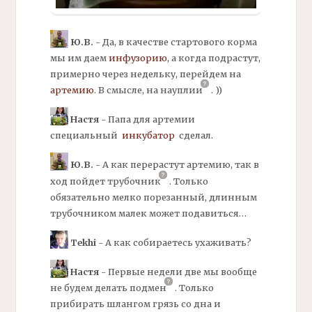
Ю.В.
- Да, в качестве стартового корма
мы им даем
инфузорию
,
а когда подрастут,
примерно через недельку, перейдем на
артемию
.
В смысле, на
науплии
.
))
Настя
- Папа для
артемии
специальный
инкубатор
сделал.
Ю.В.
- А как перерастут
артемию,
так в
ход пойдет
трубочник
.
Только
обязательно мелко порезанный, длинным
трубочником малек может подавиться…
Tekhi
- А как собираетесь ухаживать?
Настя
- Первые недели две мы вообще
не будем делать
подмен
.
Только
прибирать шлангом грязь со дна и