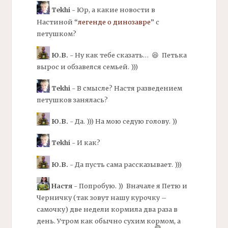
Tekhi
- Юр, а какие новости в
Настиной “
легенде о динозавре
” с
петушком?
Ю.В.
- Ну как тебе сказать… 😆 Петька
вырос и обзавелся семьей. )))
Tekhi
- В смысле? Настя разведением
петушков занялась?
Ю.В.
- Да. ))) На мою седую голову. ))
Tekhi
- И как?
Ю.В.
- Да пусть сама рассказывает. )))
Настя
- Попробую. )) Вначале я Петю и
Черничку (так зовут нашу курочку –
самочку) две недели кормила два раза в
день. Утром как обычно сухим кормом, а