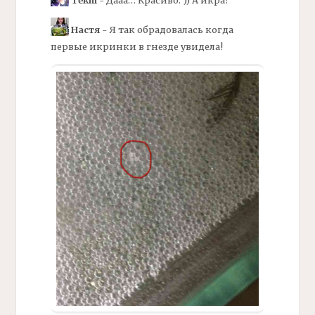
Tekhi
- Дааа… Красиво. )) А икра?
Настя
- Я так обрадовалась когда
первые икринки в гнезде увидела!