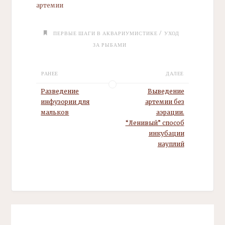
артемии
/
ПЕРВЫЕ ШАГИ В АКВАРИУМИСТИКЕ
УХОД
ЗА РЫБАМИ
РАНЕЕ
ДАЛЕЕ
Разведение
Выведение
инфузории
для
артемии
без
мальков
аэрации.
“Ленивый” способ
инкубации
науплий