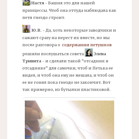
Настя
- Башня это для нашей
принцессы. Чтоб она оттуда наблюдала как
петя гнездо строит.
Ю.В.
- Да, хоть некоторые заводчики и
сажают сразу на нерест их вместе, но мы
после разговора о
содержании петушков
решили послушаться совета
Элена
Тринита
- и сделали такой “отсадник в
отсаднике” для самочки, чтоб и Петька ее
видел, и чтоб она ему не мешала, и чтоб он
ее не гонял пока гнездо не закончит. Вот
так примерно, из бутылки пластиковой.