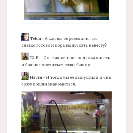
Tekhi
- А как вы определили, что
гнездо готово и пора выпускать невесту?
Ю.В.
- Он стал меньше под ним висеть
и больше крутиться возле башни.
Настя
- И тогда мы ее выпустили и они
сразу пошли знакомиться.