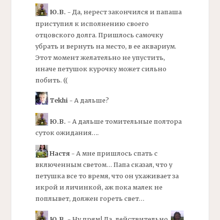
Ю.В.
- Да, нерест закончился и папаша
приступил к исполнению своего
отцовского долга. Пришлось самочку
убрать и вернуть на место, в ее аквариум.
Этот момент желательно не упустить,
иначе петушок курочку может сильно
побить. ((
Tekhi
- А дальше?
Ю.В.
- А дальше томительные полтора
суток ожидания….
Настя
- А мне пришлось спать с
включенным светом… Папа сказал, что у
петушка все то время, что он ухаживает за
икрой и личинкой, аж пока малек не
поплывет, должен гореть свет…
Ю.В.
- Ну прям! Да, действительно,