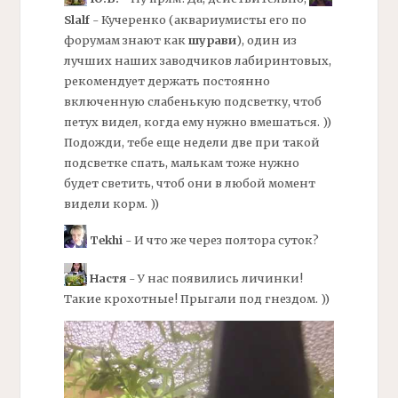
Slalf
- Кучеренко (аквариумисты его по
форумам знают как
шурави
), один из
лучших наших заводчиков лабиринтовых,
рекомендует держать постоянно
включенную слабенькую подсветку, чтоб
петух видел, когда ему нужно вмешаться. ))
Подожди, тебе еще недели две при такой
подсветке спать, малькам тоже нужно
будет светить, чтоб они в любой момент
видели корм. ))
Tekhi
- И что же через полтора суток?
Настя
- У нас появились личинки!
Такие крохотные! Прыгали под гнездом. ))