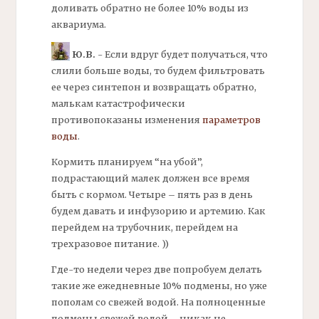
доливать обратно не более 10% воды из
аквариума.
Ю.В.
- Если вдруг будет получаться, что
слили больше воды, то будем фильтровать
ее через синтепон и возвращать обратно,
малькам катастрофически
противопоказаны изменения
параметров
воды
.
Кормить планируем “на убой”,
подрастающий малек должен все время
быть с кормом. Четыре – пять раз в день
будем давать и
инфузорию
и
артемию.
Как
перейдем на
трубочник,
перейдем на
трехразовое питание. ))
Где-то недели через две попробуем делать
такие же ежедневные 10%
подмены,
но уже
пополам со свежей водой. На полноценные
подмены свежей водой – никак не