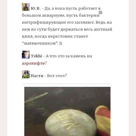
Ю.В.
- Да, а пока пусть работает в
большом аквариуме, пусть
бактерии
нитрифицирующие его заселяют. Ведь на
нем по сути будет держаться весь азотный
цикл, когда нерестовик станет
“малявочником”. ))
Tekhi
- А что это за камень на
аэролифте
?
Настя
- Вот этот?