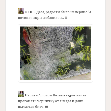
Ю.В.
- Дааа, радости было немеряно! А
потом и икры добавилось. ))
Настя
- А потом Петька вдруг начал
прогонять Черничку от гнезда и даже
пытаться бить. (((