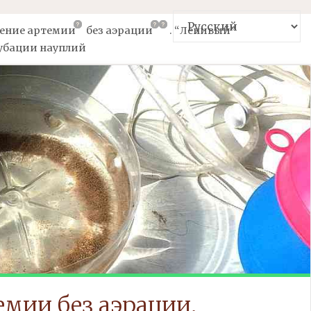
ение
артемии
без
аэрации
.
“Ленивый”
убации науплий
емии
без
аэрации.