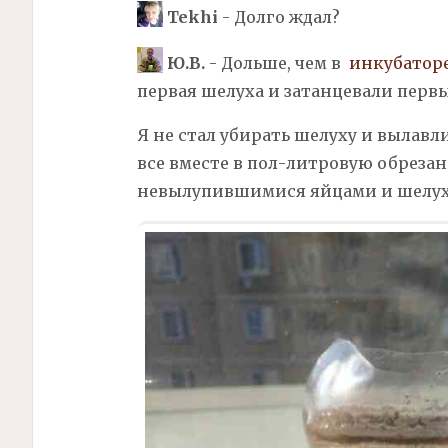
Tekhi
- Долго ждал?
Ю.В.
- Дольше, чем в
инкубатор
первая шелуха и затанцевали перв
Я не стал убирать шелуху и вылавл
все вместе в пол-литровую обрезан
невылупившимися яйцами и шелух