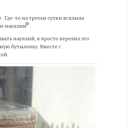
е
. Где-то на третьи сутки всплыла
ые
науплии
.
ивать науплий, я просто перелил это
ную бутылочку. Вместе с
ой.