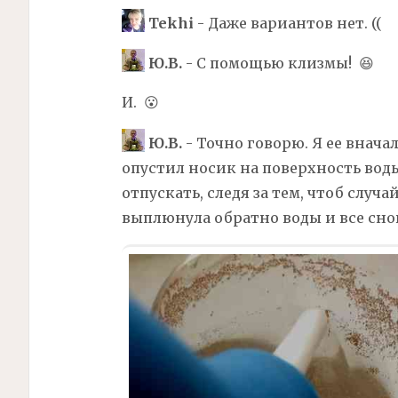
Tekhi
- Даже вариантов нет. ((
Ю.В.
- С помощью клизмы! 😆
И. 😮
Ю.В.
- Точно говорю. Я ее внача
опустил носик на поверхность воды
отпускать, следя за тем, чтоб случа
выплюнула обратно воды и все сно