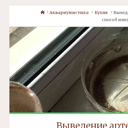
Home
Аквариумистика
Кухня
Вывед
способ инк
Выведение
арт