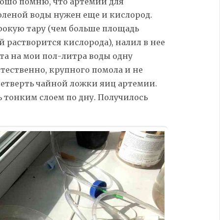
орошо помню, что
артемии
для
оленой воды нужен еще и кислород.
ирокую тару (чем больше площадь
й растворится кислорода), налил в нее
ета на мои пол-литра воды одну
стественно, крупного помола и не
четверть чайной ложки яиц артемии.
 тонким слоем по дну. Получилось