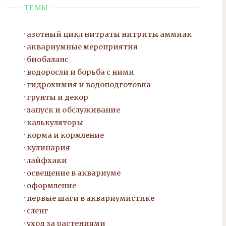
ТЕМЫ
азотный цикл нитраты нитриты
аммиак
аквариумные мероприятия
биобаланс
водоросли и борьба с ними
гидрохимия и водоподготовка
грунты и декор
запуск и обслуживание
калькуляторы
корма и кормление
кулинария
лайфхаки
освещение в аквариуме
оформление
первые шаги в аквариумистике
сленг
уход за растениями