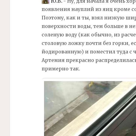
Ю.В.
- Ну, для начала я очень х
появления науплий из яиц кроме с
Поэтому, как и ты, взял низкую ш
поверхности воды, тем больше в не
соленую воду (как обычно, из расч
столовую ложку почти без горки, е
йодированную) и поместил туда с 
Артемия прекрасно распределилась
примерно так.