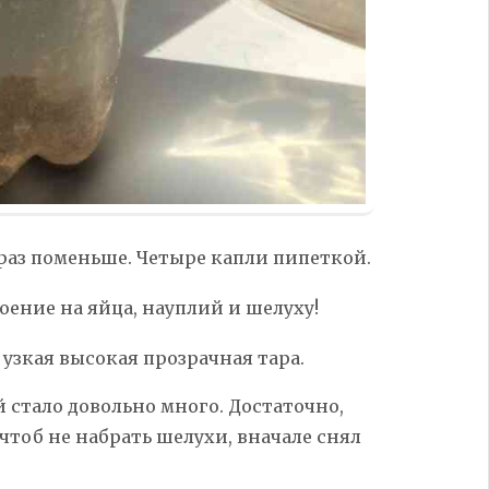
 раз поменьше. Четыре капли пипеткой.
оение на яйца, науплий и шелуху!
а узкая высокая прозрачная тара.
й стало довольно много. Достаточно,
 чтоб не набрать шелухи, вначале снял