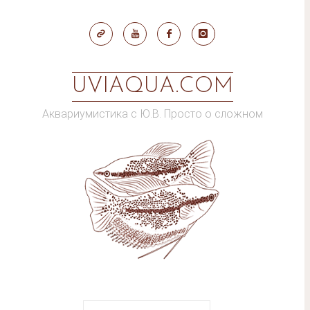
Skip
to
content
UVIAQUA.COM
Аквариумистика с Ю.В. Просто о сложном