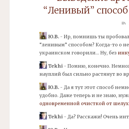
“Ленивый” способ
Ю.В.
- Ир, помнишь ты пробова
“ленивым” способом? Когда-то о н
украинском говорили… Ну, без
инк
Tekhi
- Помню, конечно. Немно
науплий был сильно растянут во вр
Ю.В.
- Да я тут этот способ немн
удобно. Даже теперь и не знаю, ну
одновременной очисткой от шелу
Tekhi
- Да? Расскажи! Очень инт