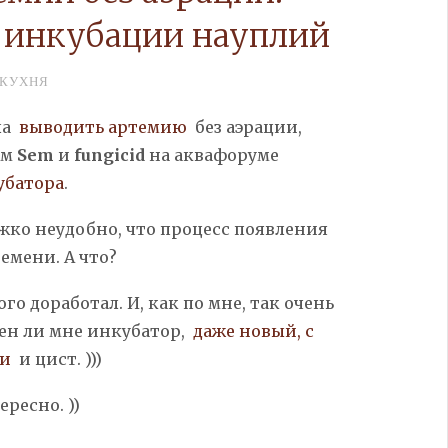
 инкубации науплий
КУХНЯ
ла
выводить
артемию
без
аэрации,
ем
Sem
и
fungicid
на аквафоруме
убатора
.
жко неудобно, что процесс появления
емени. А что?
ого доработал. И, как по мне, так очень
жен ли мне инкубатор,
даже новый, с
хи
и цист. )))
ересно. ))