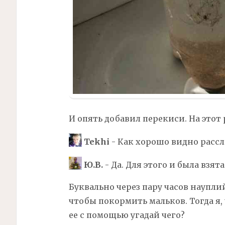
И опять добавил перекиси. На этот
Tekhi
- Как хорошо видно рассл
Ю.В.
- Да. Для этого и была взят
Буквально через пару часов наупли
чтобы покормить мальков. Тогда я,
ее с помощью угадай чего?