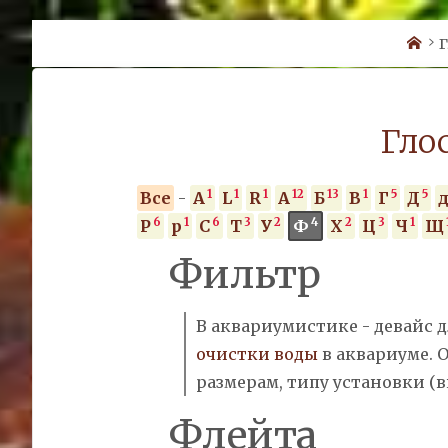
Ho
Г
Гло
1
1
1
12
13
1
5
5
Все
-
A
L
R
А
Б
В
Г
Д
6
1
6
3
2
4
2
3
1
Р
р
С
Т
У
Ф
Х
Ц
Ч
Щ
Фильтр
В аквариумистике - девайс 
очистки воды
в аквариуме. 
размерам, типу установки (в
Флейта