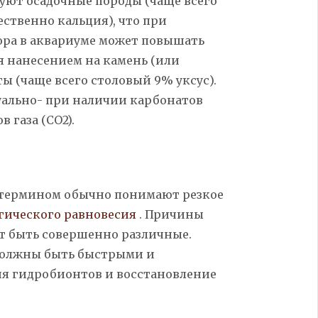
уют осадочные породы (чаще всего
ественно кальция), что при
ора в аквариуме может повышать
я нанесением на камень (или
ы (чаще всего столовый 9% уксус).
уально- при наличии карбонатов
 газа (СО2).
 термином обычно понимают резкое
гического равновесия
. Причины
т быть совершенно различные.
олжны быть быстрыми и
ия
гидробионтов
и восстановление