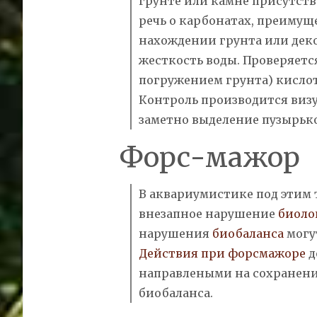
грунте или камне присутств
речь о карбонатах, преимущ
нахождении грунта или дек
жесткость
воды. Проверяетс
погружением грунта) кислот
Контроль производится виз
заметно выделение пузырьков
Форс-мажор
В аквариумистике под этим
внезапное нарушение
биоло
нарушения
биобаланса
могу
Действия при форсмажоре
д
направлеными на сохранен
биобаланса.