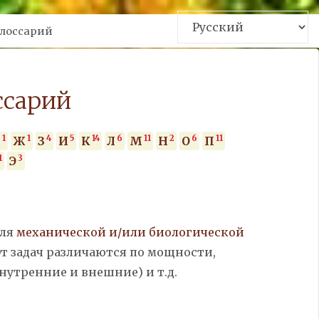
me
лоссарий
ссарий
1
1
4
5
14
6
11
2
6
11
д
Ж
З
И
К
Л
М
Н
О
П
1
3
Э
для
механической и/или биологической
От задач различаются по мощности,
нутренние и внешние) и т.д.