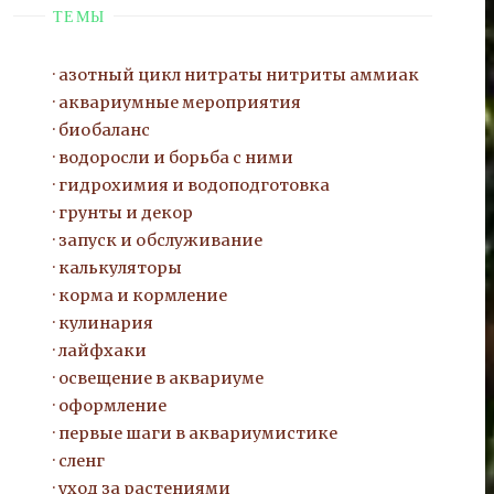
ТЕМЫ
азотный цикл нитраты нитриты
аммиак
аквариумные мероприятия
биобаланс
водоросли и борьба с ними
гидрохимия и водоподготовка
грунты и декор
запуск и обслуживание
калькуляторы
корма и кормление
кулинария
лайфхаки
освещение в аквариуме
оформление
первые шаги в аквариумистике
сленг
уход за растениями