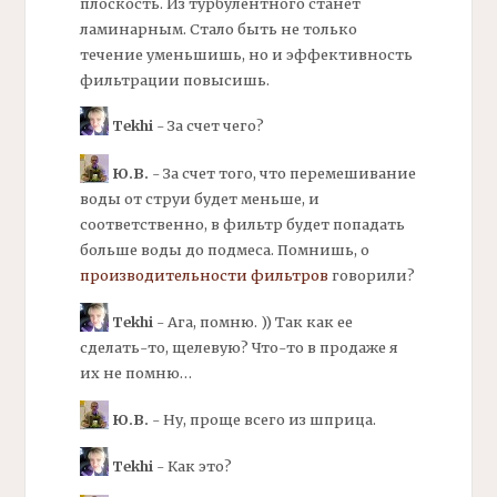
плоскость. Из турбулентного станет
ламинарным. Стало быть не только
течение уменьшишь, но и эффективность
фильтрации повысишь.
Tekhi
- За счет чего?
Ю.В.
- За счет того, что перемешивание
воды от струи будет меньше, и
соответственно, в
фильтр
будет попадать
больше воды до подмеса. Помнишь, о
производительности фильтров
говорили?
Tekhi
- Ага, помню. )) Так как ее
сделать-то, щелевую? Что-то в продаже я
их не помню…
Ю.В.
- Ну, проще всего из шприца.
Tekhi
- Как это?