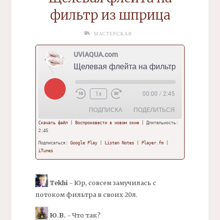
фильтр
из шприца
МАСТЕРСКАЯ
UViAQUA.com
Щелевая
флейта
на
фильтр
из шприца
Play
1x
00:00
/
2:45
Episode
ПОДПИСКА
ПОДЕЛИТЬСЯ
Скачать файл
|
Воспроизвести в новом окне
|
Длительность:
2:45
ПОДЕЛИТ
Google Play
Listen Notes
ЬСЯ
Подписаться:
Google Play
|
Listen Notes
|
Player.fm
|
iTunes
Player.fm
iTunes
ССЫЛКА
RSS-
ЛЕНТА
ВСТАВИТ
Tekhi
- Юр, совсем замучилась с
Ь
потоком
фильтра
в своих 20л.
Ю.В.
- Что так?