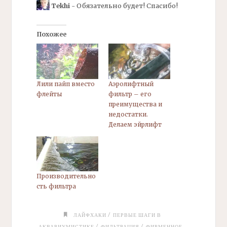
Tekhi
- Обязательно будет! Спасибо!
Похожее
Лили пайп вместо
Аэролифтный
флейты
фильтр – его
преимущества и
недостатки.
Делаем эйрлифт
Производительно
сть фильтра
/
ЛАЙФХАКИ
ПЕРВЫЕ ШАГИ В
/
/
АКВАРИУМИСТИКЕ
ФИЛЬТРАЦИЯ
ФИРМЕННОЕ