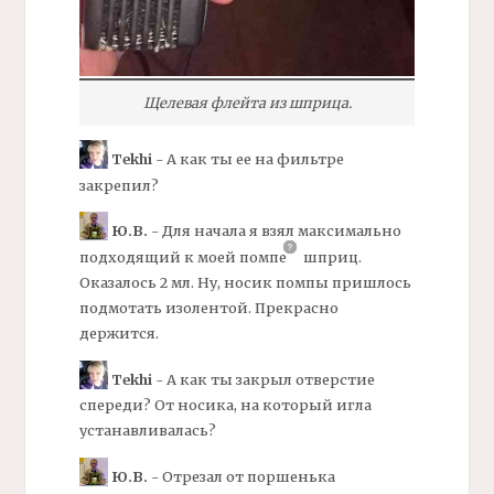
Щелевая
флейта
из шприца.
Tekhi
- А как ты ее на фильтре
закрепил?
Ю.В.
- Для начала я взял максимально
подходящий к моей
помпе
шприц.
Оказалось 2 мл. Ну, носик помпы пришлось
подмотать изолентой. Прекрасно
держится.
Tekhi
- А как ты закрыл отверстие
спереди? От носика, на который игла
устанавливалась?
Ю.В.
- Отрезал от поршенька