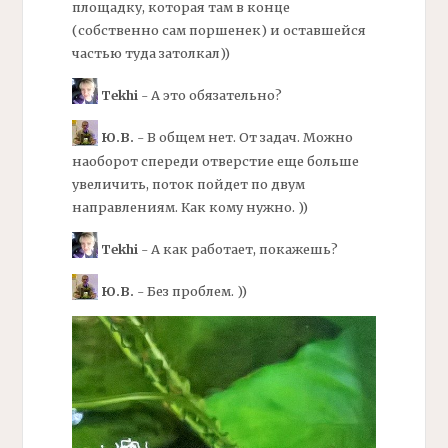
площадку, которая там в конце
(собственно сам поршенек) и оставшейся
частью туда затолкал))
Tekhi
- А это обязательно?
Ю.В.
- В общем нет. От задач. Можно
наоборот спереди отверстие еще больше
увеличить, поток пойдет по двум
направлениям. Как кому нужно. ))
Tekhi
- А как работает, покажешь?
Ю.В.
- Без проблем. ))