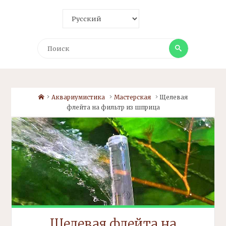
Поиск
Поиск
Home
Аквариумистика
Мастерская
Щелевая
флейта
на
фильтр
из шприца
Щелевая
флейта
на