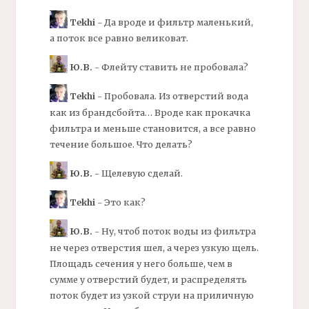
Tekhi
- Да вроде и
фильтр
маленький,
а поток все равно великоват.
Ю.В.
-
Флейту
ставить не пробовала?
Tekhi
- Пробовала. Из отверстий вода
как из брандсбойта… Вроде как прокачка
фильтра
и меньше становится, а все равно
течение большое. Что делать?
Ю.В.
- Щелевую сделай.
Tekhi
- Это как?
Ю.В.
- Ну, чтоб поток воды из
фильтра
не через отверстия шел, а через узкую щель.
Площадь сечения у него больше, чем в
сумме у отверстий будет, и распределять
поток будет из узкой струи на приличную