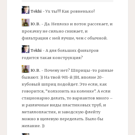
Tekhi
- Ух ты!!! Как ровненько!
Ю.В.
- Да. Неплохо и поток рассекает, и
прокачку не сильно снижает, и
фильтрация с ней лучше, чем с обычной.
Tekhi
- А для больших
фильтров
годится такая конструкция?
Ю.В.
- Почему нет? Шприцы-то разные
бывают. )) На твой 901-й JBL вполне 20-
кубовый шприц подойдет. Это если, как
говорится, “колхозить на коленке”. А если
стационарно делать, то вариантов много –
и различные виды пластиковых труб, и
металлопластик, и заводскую
флейту
можно в щелевую переделать. Было бы
желание. ))