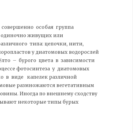
о совершенно особая группа
, одиночно живущих или
зличного типа: цепочки, нити,
хлоропластов у диатомовых водорослей
ёлто – бурого цвета в зависимости
оцессе фотосинтеза у диатомовых
ло в виде капелек различной
омовые размножаются вегетативным
овины. Иногда по внешнему сходству
ывают некоторые типы
бурых