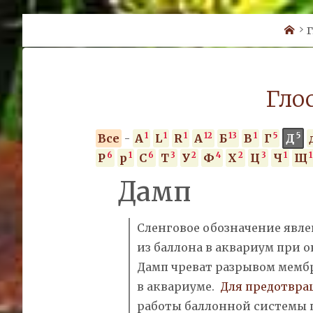
Ho
Г
Гло
1
1
1
12
13
1
5
5
Все
-
A
L
R
А
Б
В
Г
Д
6
1
6
3
2
4
2
3
1
1
Р
р
С
Т
У
Ф
Х
Ц
Ч
Щ
Дамп
Сленговое обозначение явле
из
баллона
в аквариум при 
Дамп
чреват разрывом мемб
в аквариуме.
Для предотвра
работы баллонной системы 