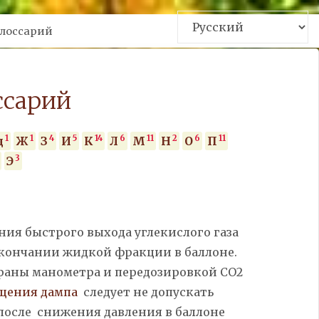
me
лоссарий
ссарий
1
1
4
5
14
6
11
2
6
11
д
Ж
З
И
К
Л
М
Н
О
П
3
Э
ния быстрого выхода углекислого газа
окончании жидкой фракции в баллоне.
раны манометра и передозировкой СО2
щения дампа
следует не допускать
после снижения давления в баллоне