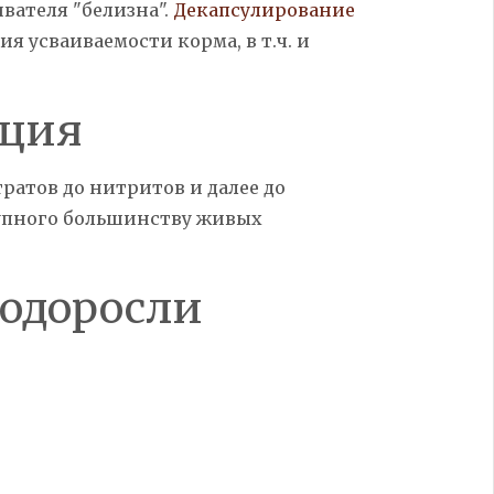
ивателя
"белизна"
.
Декапсулирование
я усваиваемости корма, в т.ч. и
ция
ратов до нитритов и далее до
упного большинству живых
одоросли