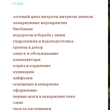
ТЕМЫ
азотный цикл нитраты нитриты
аммиак
аквариумные мероприятия
биобаланс
водоросли и борьба с ними
гидрохимия и водоподготовка
грунты и декор
запуск и обслуживание
калькуляторы
корма и кормление
кулинария
лайфхаки
освещение в аквариуме
оформление
первые шаги в аквариумистике
сленг
уход за растениями