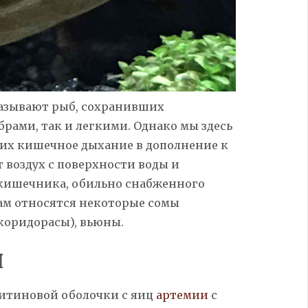
зывают рыб, сохранивших
рами, так и легкими. Однако мы здесь
их кишечное дыхание в дополнение к
 воздух с поверхности воды и
 кишечника, обильно снабженного
ам относятся некоторые сомы
коридорасы), вьюны.
я
хитиновой оболочки с яиц
артемии
с