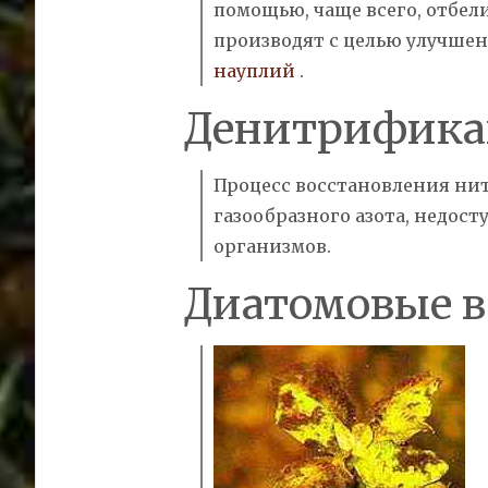
помощью, чаще всего, отбел
производят с целью улучшени
науплий
.
Денитрифика
Процесс восстановления нит
газообразного
азота,
недост
организмов.
Диатомовые в