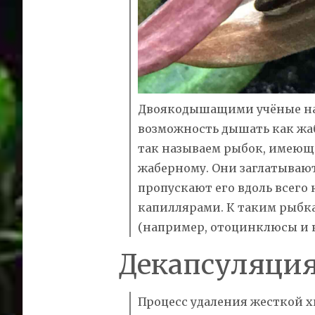
Двоякодышащими учёные на
возможность дышать как жаб
так называем рыбок, имеющ
жаберному. Они заглатывают
пропускают его вдоль всего
капиллярами. К таким рыбк
(например, отоцинклюсы и 
Декапсуляци
Процесс удаления жесткой 