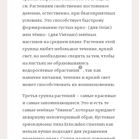
см. Растениям свойственно постоянное
деление, естественно, при благоприятных
условиях. Это способствует быстрому
формированию густых ярко- (для Goias)
или тёмно- (для Vietnam) зелёных
массивов на среднем плане. Растения этой
группы любят небольшое течение, яркий
свет, но необходимо следить за тем, чтобы
на листьях не образовывались
водорослевые
обрастания
,
так как
наличие питания, течение и яркий свет
может способствовать их возникновению.
Третья группа растений – самые красивые
и самые запоминающиеся. Это и есть те
самые зелёные “ёжики”, которые придают
аквариуму неповторимый образ. Кустовые
эриокаулоны типа Eriocaulon cinereum как
нельзя лучше подходят для украшения
переднего плана. Сотни иголок толщиной