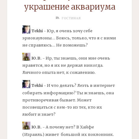
украшение аквариума
ГОСТИНАЯ
Tekhi
- Юр, я очень хочу себе
эриокаулоны… Боюсь, только, что я с ними
не справлюсь… Не поможешь?
Ю.В.
- Ир, ты знаешь, они мне очень
нравятся, но я их не держал никогда.
Личного опыта нет, к сожалению.
Tekhi
- И что делать? Лезть в интернет
собирать информацию? Ты ж знаешь, она
противоречивая бывает. Может
посовещаться с кем-то из тех, кто их
любит и знает?
Ю.В.
- А почему нет? В Хайфе
(Израиль) живет большой их поклонник.