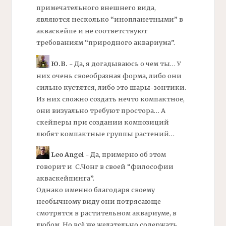
примечательного внешнего вида,
являются несколько “инопланетными” в
акваскейпе и не соответствуют
требованиям “природного аквариума”.
Ю.В.
- Да, я догадываюсь о чем ты… У
них очень своеобразная форма, либо они
сильно кустятся, либо это шары-зонтики.
Из них сложно создать нечто компактное,
они визуально требуют простора… А
скейперы
при создании композиций
любят компактные группы растений…
Leo Angel
- Да, примерно об этом
говорит и С.Чонг в своей “философии
акваскейпинга”.
Однако именно благодаря своему
необычному виду они потрясающе
смотрятся в растительном аквариуме, в
любом. Но всё же желательно содержать