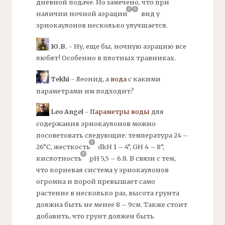
дневной подаче. Но замечено, что при
наличии ночной
аэрации
вид у
эриокаулонов несколько улучшается.
Ю.В.
- Ну, еще бы, ночную
аэрацию
все
любят! Особенно в плотных травниках.
Tekhi
- Леонид, а
вода
с какими
параметрами им подходит?
Leo Angel
-
Параметры воды
для
содержания эриокаулонов можно
посоветовать следующие: температура 24 –
26°С,
жесткость
dkH 1 – 4°, GH 4 – 8°,
кислотность
pH 5,5 – 6.8. В связи с тем,
что корневая система у эриокаулонов
огромна и порой превышает само
растение в несколько раз, высота грунта
должна быть не менее 8 – 9см. Также стоит
добавить, что грунт должен быть