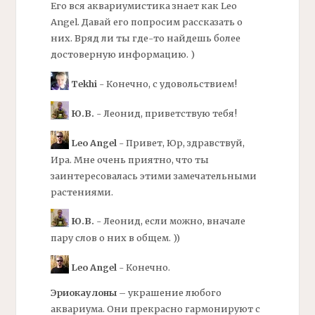
Его вся аквариумистика знает как Leo
Angel. Давай его попросим рассказать о
них. Вряд ли ты где-то найдешь более
достоверную информацию. )
Tekhi
- Конечно, с удовольствием!
Ю.В.
- Леонид, приветствую тебя!
Leo Angel
- Привет, Юр, здравствуй,
Ира. Мне очень приятно, что ты
заинтересовалась этими замечательными
растениями.
Ю.В.
- Леонид, если можно, вначале
пару слов о них в общем. ))
Leo Angel
- Конечно.
Эриокаулоны
– украшение любого
аквариума. Они прекрасно гармонируют с