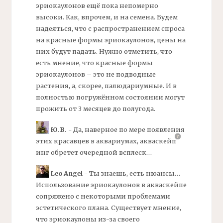
эриокаулонов ещё пока непомерно
высоки. Как, впрочем, и на семена. Будем
надеяться, что с распространением спроса
на красные формы эриокаулонов, цены на
них будут падать. Нужно отметить, что
есть мнение, что красные формы
эриокаулонов – это не подводные
растения, а, скорее, палюдариумные. И в
полностью погружённом состоянии могут
прожить от 3 месяцев до полугода.
Ю.В.
- Да, наверное по мере появления
этих красавцев в аквариумах,
акваскейп
инг
обретет очередной всплеск…
Leo Angel
- Ты знаешь, есть нюансы…
Использование эриокаулонов в акваскейпе
сопряжено с некоторыми проблемами
эстетического плана. Существует мнение,
что эриокаулоны из-за своего