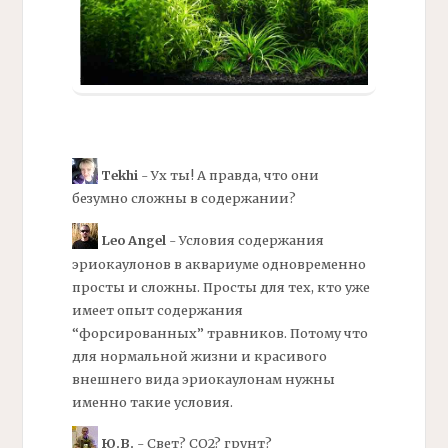
Tekhi
- Ух ты! А правда, что они
безумно сложны в содержании?
Leo Angel
- Условия содержания
эриокаулонов в аквариуме одновременно
просты и сложны. Просты для тех, кто уже
имеет опыт содержания
“форсированных” травников. Потому что
для нормальной жизни и красивого
внешнего вида эриокаулонам нужны
именно такие условия.
Ю.В.
- Свет? СО2? грунт?