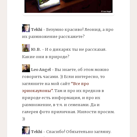
Tekhi
- Безумно красиво! Леонид, а про
их размножение расскажете?
Ю.В.
- И о дикарях ты не рассказал.
Какие они в природе?
Leo Angel
- Вы знаете, об этом можно
говорить часами. )) Если интересно, то
загляните на мой сайт
“Все про
эриокаулоны”
. Там и про их предков в
природе есть информация, и про их
размножение, в т.ч. и семенами. Да и
галерея фото приличная. Милости просим.
))
Tekhi
- Спасибо! Обязательно загляну.