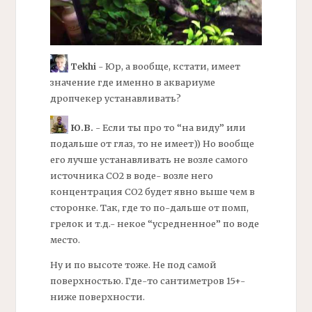
Tekhi
- Юр, а вообще, кстати, имеет
значение где именно в аквариуме
дропчекер
устанавливать?
Ю.В.
- Если ты про то “на виду” или
подальше от глаз, то не имеет)) Но вообще
его лучше устанавливать не возле самого
источника СО2 в воде- возле него
концентрация СО2 будет явно выше чем в
сторонке. Так, где то по-дальше от помп,
грелок и т.д.- некое “усредненное” по воде
место.
Ну и по высоте тоже. Не под самой
поверхностью. Где-то сантиметров 15+-
ниже поверхности.