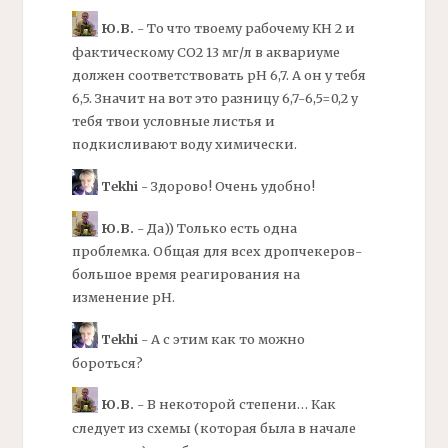
Ю.В.
- То что твоему рабочему
КН
2 и
фактическому СО2 13
мг/
л в аквариуме
должен соответствовать
рН
6,7. А он у тебя
6,5. Значит на вот это разницу 6,7-6,5=0,2 у
тебя твои условные листья и
подкисливают воду химически.
Tekhi
- Здорово! Очень удобно!
Ю.В.
- Да)) Только есть одна
проблемка. Общая для всех дропчекеров-
большое время реагирования на
изменение
рН.
Tekhi
- А с этим как то можно
бороться?
Ю.В.
- В некоторой степени… Как
следует из схемы (которая была в начале