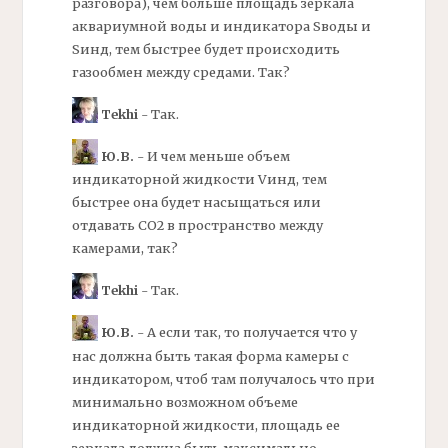
разговора), чем больше площадь зеркала
аквариумной воды и индикатора Sводы и
Sинд, тем быстрее будет происходить
газообмен между средами. Так?
Tekhi
- Так.
Ю.В.
- И чем меньше объем
индикаторной жидкости Vинд, тем
быстрее она будет насыщаться или
отдавать СО2 в пространство между
камерами, так?
Tekhi
- Так.
Ю.В.
- А если так, то получается что у
нас должна быть такая форма камеры с
индикатором, чтоб там получалось что при
минимально возможном объеме
индикаторной жидкости, площадь ее
зеркала должна быть максимально