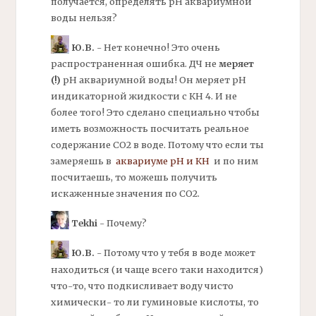
получается, определять
рН
аквариумной
воды нельзя?
Ю.В.
- Нет конечно! Это очень
распространенная ошибка.
ДЧ
не
меряет
(!)
рН
аквариумной воды! Он меряет рН
индикаторной жидкости с
КН
4. И не
более того! Это сделано специально чтобы
иметь возможность посчитать реальное
содержание СО2 в воде. Потому что если ты
замеряешь в
аквариуме рН и КН
и по ним
посчитаешь, то можешь получить
искаженные значения по СО2.
Tekhi
- Почему?
Ю.В.
- Потому что у тебя в воде может
находиться (и чаще всего таки находится)
что-то, что подкисливает воду чисто
химически- то ли гуминовые кислоты, то