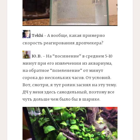
Tekhi
- А вообще, какая примерно
скорость реагирования
дропчекера?
Ю.В.
- На “посинение” в среднем 5-10
минут при его извлечении из аквариума,
на обратное “позеленение” от минут
сорока до нескольких часов. От условий.
Вот, смотри, я тут ролик заснял на эту тему.
ДЧ
у меня здесь самодельный, поэтому все
чуть дольше чем было бы в шарике.