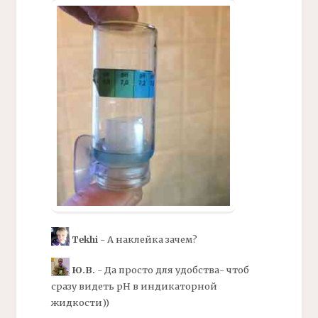
Tekhi
- А наклейка зачем?
Ю.В.
- Да просто для удобства- чтоб
сразу видеть
рН
в индикаторной
жидкости))