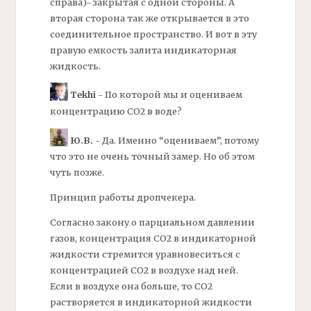
справа)- закрытая с одной стороны. А
вторая сторона так же открывается в это
соединительное пространство. И вот в эту
правую емкость залита индикаторная
жидкость.
Tekhi
- По которой мы и оцениваем
концентрацию СО2 в воде?
Ю.В.
- Да. Именно “оцениваем”, потому
что это не очень точный замер. Но об этом
чуть позже.
Принцип работы
дропчекера.
Согласно закону о парциальном давлении
газов, концентрация СО2 в индикаторной
жидкости стремится уравновеситься с
концентрацией СО2 в воздухе над ней.
Если в воздухе она больше, то СО2
растворяется в индикаторной жидкости