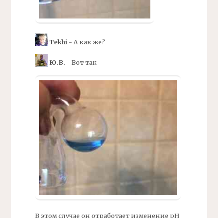
Tekhi
- А как же?
Ю.В.
- Вот так
В этом случае он отработает изменение
рН