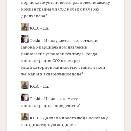
пор пока не установится равновесие между
концентрациями СО2 в обеих камерах
дропчекера?
Ю.В.
- Да.
Tekhi
- И получается, что согласно
закона о парциальном давлении,
равновесие установится тогда, когда
концентрация СО2 в камере с
индикаторной жидкостью станет такой
же, как и в аквариумной воде?
Ю.В.
- Да.
Tekhi
- И как же нам эту
концентрацию определить?
Ю.В.
- Да очень просто же)) Поскольку
в индикаторную жидкость