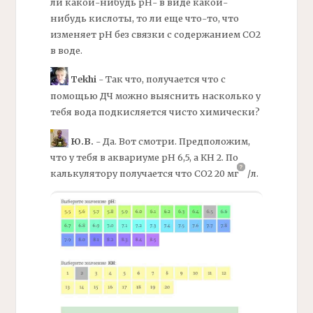
ли какой-нибудь
рН-
в виде какой-
нибудь кислоты, то ли еще что-то, что
изменяет рН без связки с содержанием СО2
в воде.
Tekhi
- Так что, получается что с
помощью
ДЧ
можно выяснить насколько у
тебя вода подкисляется чисто химически?
Ю.В.
- Да. Вот смотри. Предположим,
что у тебя в аквариуме
рН
6,5, а
КН
2. По
калькулятору получается что СО2 20
мг
/
л.