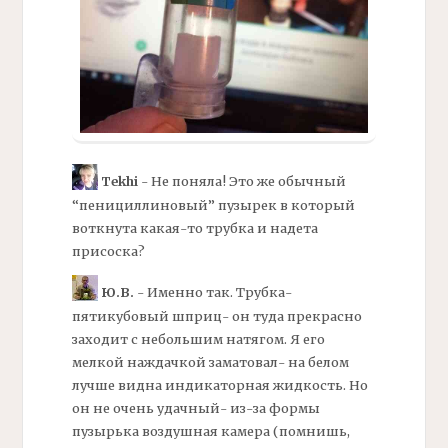
Tekhi
- Не поняла! Это же обычный
“пенициллиновый” пузырек в который
воткнута какая-то трубка и надета
присоска?
Ю.В.
- Именно так. Трубка-
пятикубовый шприц- он туда прекрасно
заходит с небольшим натягом. Я его
мелкой наждачкой заматовал- на белом
лучше видна индикаторная жидкость. Но
он не очень удачный- из-за формы
пузырька воздушная камера (помнишь,