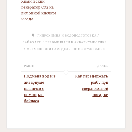
Химический
генератор СО2 на
лимонной кислоте
и соде
/
ГИДРОХИМИЯ И ВОДОПОДГОТОВКА
/
ЛАЙФХАКИ
ПЕРВЫЕ ШАГИ В АКВАРИУМИСТИКЕ
/
ФИРМЕННОЕ И САМОДЕЛЬНОЕ ОБОРУДОВАНИЕ
РАНЕЕ
ДАЛЕЕ
Подмена воды в
Как передержать
аквариуме
рыбу при
шлангом с
сверхплотной
помощью
посадке
байпаса