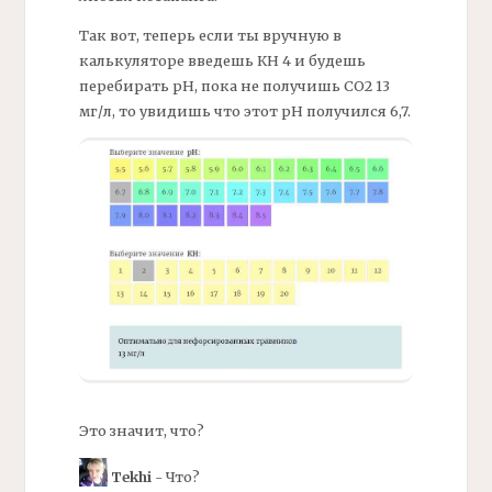
Так вот, теперь если ты вручную в
калькуляторе введешь
КН
4 и будешь
перебирать
рН,
пока не получишь СО2 13
мг/
л, то увидишь что этот рН получился 6,7.
Это значит, что?
Tekhi
- Что?