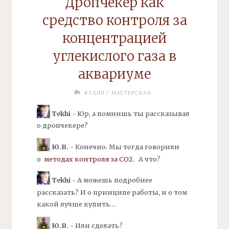
Дропчекер
как
средство контроля за
концентрацией
углекислого газа в
аквариуме
/
КУХНЯ
МАСТЕРСКАЯ
Tekhi
- Юр, а помнишь ты рассказывал
о дропчекере?
Ю.В.
- Конечно. Мы тогда говорили
о
методах контроля за СО2
. А что?
Tekhi
- А можешь подробнее
рассказать? И о принципе работы, и о том
какой лучше купить…
Ю.В.
- Или сделать?