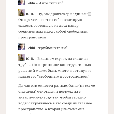
Tekhi
- И что тут что?
Ю.В.
- Ну, сам
дропчекер
подписан)))
Он представляет из себя некоторую
емкость состоящую из двух камер,
соединенных между собой свободным
пространством.
Tekhi
- Трубкой что ли?
Ю.В.
- В данном случае, на схеме, да-
трубка. Но в принципе конструктивных
решений может быть много, поэтому я и
назвал его “свободным пространством”.
Да, так эти емкости разные. Одна (на схеме
она слева) открытая и погружена в
аквариумную воду так, чтобы зеркало
воды открывалось в это соединительное
пространство. А вторая (на схеме она