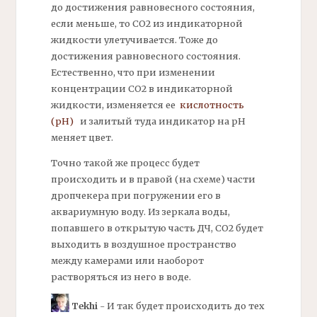
до достижения равновесного состояния,
если меньше, то СО2 из индикаторной
жидкости улетучивается. Тоже до
достижения равновесного состояния.
Естественно, что при изменении
концентрации СО2 в индикаторной
жидкости, изменяется ее
кислотность
(рН)
и залитый туда индикатор на рН
меняет цвет.
Точно такой же процесс будет
происходить и в правой (на схеме) части
дропчекера
при погружении его в
аквариумную воду. Из зеркала воды,
попавшего в открытую часть ДЧ, СО2 будет
выходить в воздушное пространство
между камерами или наоборот
растворяться из него в воде.
Tekhi
- И так будет происходить до тех