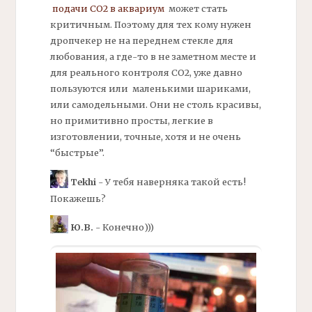
подачи СО2 в аквариум
может стать
критичным. Поэтому для тех кому нужен
дропчекер
не на переднем стекле для
любования, а где-то в не заметном месте и
для реального контроля СО2, уже давно
пользуются или маленькими шариками,
или самодельными. Они не столь красивы,
но примитивно просты, легкие в
изготовлении, точные, хотя и не очень
“быстрые”.
Tekhi
- У тебя наверняка такой есть!
Покажешь?
Ю.В.
- Конечно)))