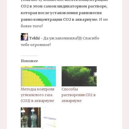
СО2 в этом самом индикаторном растворе,
которая после установления равновесия
равно концентрации СО2 в аквариуме.
И не
более того!
Tekhi
- Да уж запомнила!))) Спасибо
тебе огромное!
Похожее
Методы контроля
Способы
углекислого газа
растворения СО2 в
(СО2) в аквариуме
аквариуме