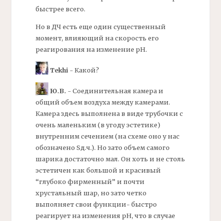
быстрее всего.
Но в
ДЧ
есть еще один существенный
момент, влияющий на скорость его
реагирования на изменение
рН.
Tekhi
- Какой?
Ю.В.
- Соединительная камера и
общий объем воздуха между камерами.
Камера здесь выполнена в виде трубочки с
очень маленьким (в угоду эстетике)
внутренним сечением (на схеме оно у нас
обозначено Sд.ч.). Но зато объем самого
шарика достаточно мал. Он хоть и не столь
эстетичен как большой и красивый
“глубоко фирменный” и почти
хрустальный шар, но зато четко
выполняет свои функции- быстро
реагирует на изменения
рН,
что в случае