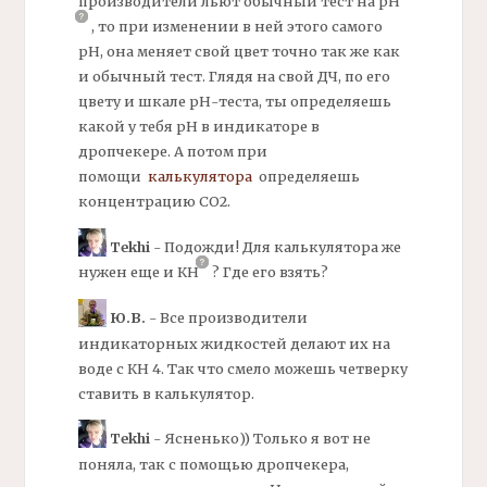
производители льют обычный тест на
рН
,
то при изменении в ней этого самого
рН, она меняет свой цвет точно так же как
и обычный тест. Глядя на свой
ДЧ,
по его
цвету и шкале рН-теста, ты определяешь
какой у тебя рН в индикаторе в
дропчекере. А потом при
помощи
калькулятора
определяешь
концентрацию СО2.
Tekhi
- Подожди! Для калькулятора же
нужен еще и
КН
?
Где его взять?
Ю.В.
- Все производители
индикаторных жидкостей делают их на
воде с
КН
4. Так что смело можешь четверку
ставить в калькулятор.
Tekhi
- Ясненько)) Только я вот не
поняла, так с помощью
дропчекера,