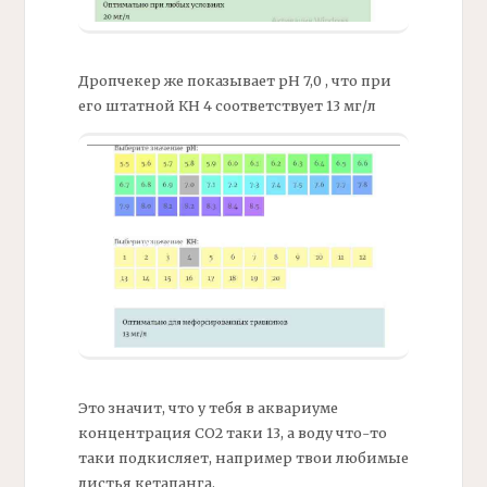
Дропчекер
же показывает
рН
7,0 , что при
его штатной
КН
4 соответствует 13
мг/
л
Это значит, что у тебя в аквариуме
концентрация СО2 таки 13, а воду что-то
таки подкисляет, например твои любимые
листья кетапанга.