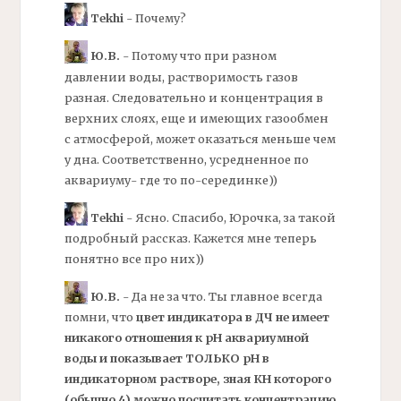
Tekhi
- Почему?
Ю.В.
- Потому что при разном
давлении воды, растворимость газов
разная. Следовательно и концентрация в
верхних слоях, еще и имеющих газообмен
с атмосферой, может оказаться меньше чем
у дна. Соответственно, усредненное по
аквариуму- где то по-серединке))
Tekhi
- Ясно. Спасибо, Юрочка, за такой
подробный рассказ. Кажется мне теперь
понятно все про них))
Ю.В.
- Да не за что. Ты главное всегда
помни, что
цвет индикатора в
ДЧ
не имеет
никакого отношения к
рН
аквариумной
воды и показывает ТОЛЬКО рН в
индикаторном растворе, зная
КН
которого
(обычно 4) можно посчитать концентрацию