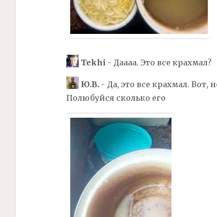
Tekhi
- Даааа. Это все крахмал?
Ю.В.
- Да, это все крахмал. Вот, 
Полюбуйся сколько его