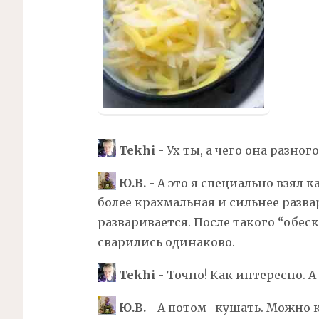
Tekhi
- Ух ты, а чего она разног
Ю.В.
- А это я специально взял к
более крахмальная и сильнее разва
разваривается. После такого “обес
сварились одинаково.
Tekhi
- Точно! Как интересно. А
Ю.В.
- А потом- кушать. Можно 