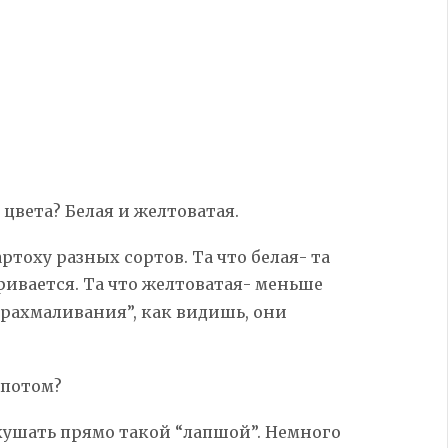
о цвета? Белая и желтоватая.
артоху разных сортов. Та что белая- та
ривается. Та что желтоватая- меньше
крахмаливания”, как видишь, они
 потом?
кушать прямо такой “лапшой”. Немного