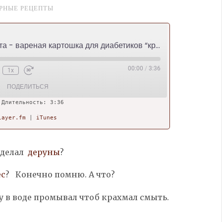
РНЫЕ РЕЦЕПТЫ
Картофельная паста - вареная картошка для диабетиков “крахмал минус”
00:00
/
3:36
1x
ПОДЕЛИТЬСЯ
|
Длительность: 3:36
layer.fm
|
iTunes
tes
Player.fm
 делал
деруны
?
ес
? Конечно помню. А что?
 в воде промывал чтоб крахмал смыть.