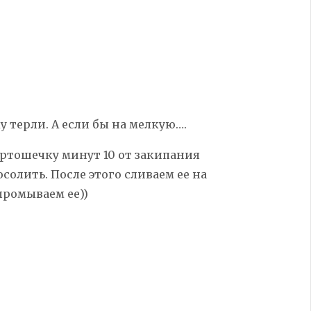
у терли. А если бы на мелкую….
ртошечку минут 10 от закипания
солить. После этого сливаем ее на
промываем ее))