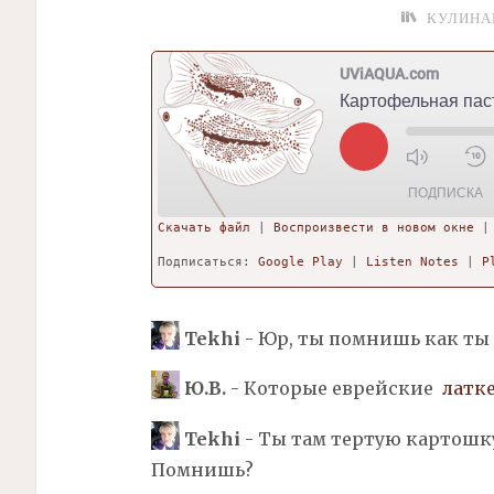
КУЛИНА
UViAQUA.com
Play
Episode
ПОДПИСКА
Скачать файл
|
Воспроизвести в новом окне
ПОДЕЛИТ
Подписаться:
Google Play
|
Listen Notes
|
P
Google Play
Listen No
ЬСЯ
iTunes
ССЫЛКА
RSS-
Tekhi
- Юр, ты помнишь как ты
ЛЕНТА
ВСТАВИТ
Ь
Ю.В.
- Которые еврейские
латк
Tekhi
- Ты там тертую картошку
Помнишь?