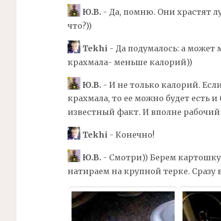
Ю.В.
- Да, помню. Они храстят лу
что?))
Tekhi
- Да подумалось: а может
крахмала- меньше калорий))
Ю.В.
- И не только калорий. Ес
крахмала, то ее можно будет есть и
известный факт. И вполне рабочий
Tekhi
- Конечно!
Ю.В.
- Смотри)) Берем картошку 
натираем на крупной терке. Сразу в