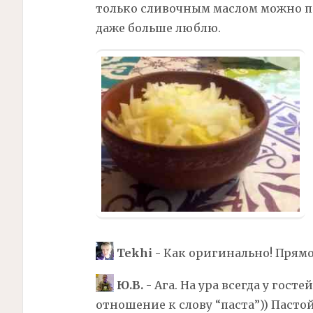
только сливочным маслом можно п
даже больше люблю.
Tekhi
- Как оригинально! Прямо
Ю.В.
- Ага. На ура всегда у гост
отношение к слову “паста”)) Пастой