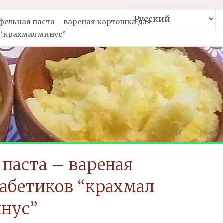
фельная паста – вареная картошка для
“крахмал минус”
паста – вареная
абетиков “крахмал
нус”