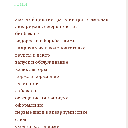
ТЕМЫ
азотный цикл нитраты нитриты
аммиак
аквариумные мероприятия
биобаланс
водоросли и борьба с ними
гидрохимия и водоподготовка
грунты и декор
запуск и обслуживание
калькуляторы
корма и кормление
кулинария
лайфхаки
освещение в аквариуме
оформление
первые шаги в аквариумистике
сленг
уход за растениями