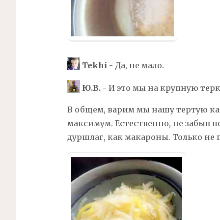
Tekhi
- Да, не мало.
Ю.В.
- И это мы на крупную терк
В общем, варим мы нашу тертую ка
максимум. Естественно, не забыв по
дуршлаг, как макароны. Только не 