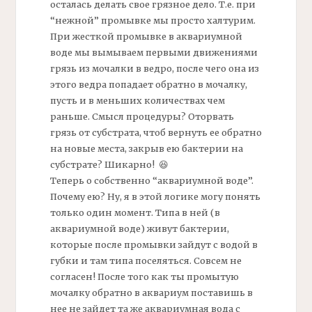
осталась делать свое грязное дело. Т.е. при
“нежной” промывке мы просто халтурим.
При жесткой промывке в аквариумной
воде мы вымываем первыми движениями
грязь из мочалки в ведро, после чего она из
этого ведра попадает обратно в мочалку,
пусть и в меньших количествах чем
раньше. Смысл процедуры? Оторвать
грязь от субстрата, чтоб вернуть ее обратно
на новые места, закрыв ею
бактерии
на
субстрате? Шикарно! 😆
Теперь о собственно “аквариумной воде”.
Почему ею? Ну, я в этой логике могу понять
только один момент. Типа в ней (в
аквариумной воде) живут
бактерии,
которые после промывки зайдут с водой в
губки и там типа поселяться. Совсем не
согласен! После того как ты промытую
мочалку обратно в аквариум поставишь в
нее не зайдет та же аквариумная вода с