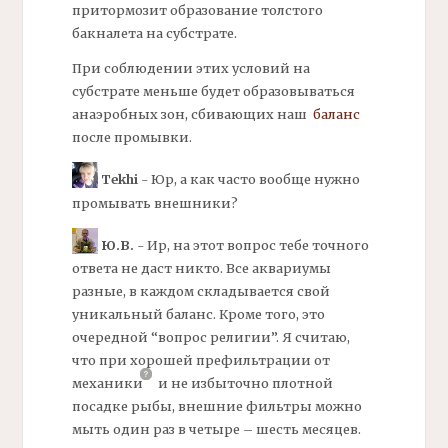
притормозит образование толстого
бакналета на субстрате.
При соблюдении этих условий на
субстрате меньше будет образовываться
анаэробных зон, сбивающих наш
баланс
после промывки.
Tekhi
- Юр, а как часто вообще нужно
промывать внешники?
Ю.В.
- Ир, на этот вопрос тебе точного
ответа не даст никто. Все аквариумы
разные, в каждом складывается свой
уникальный
баланс.
Кроме того, это
очередной “вопрос религии”. Я считаю,
что при хорошей
префильтрации
от
механики
и не избыточно плотной
посадке рыбы, внешние
фильтры
можно
мыть один раз в четыре – шесть месяцев.