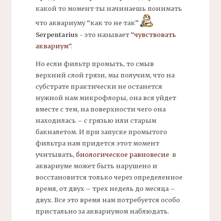
какой то момент ты начинаешь понимать
что аквариуму “как то не так”
Serpentarius
- это называет “
чувствовать
аквариум
“.
Но если
фильтр
промыть, то смыв
верхний слой грязи, мы получим, что на
субстрате практически не останется
нужной нам микрофлоры, она вся уйдет
вместе с тем, на поверхности чего она
находилась – с грязью или старым
бакналетом. И при запуске промытого
фильтра нам придется этот момент
учитывать,
биологическое равновесие
в
аквариуме может быть нарушено и
восстановится только через определенное
время, от двух – трех недель до месяца –
двух. Все это время нам потребуется особо
пристально за аквариумом наблюдать.