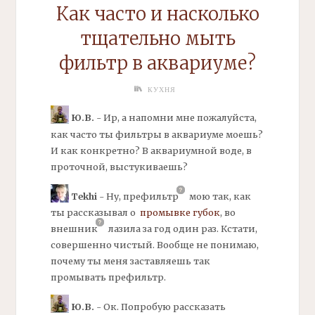
Как часто и насколько
тщательно мыть
фильтр
в аквариуме?
КУХНЯ
Ю.В.
- Ир, а напомни мне пожалуйста,
как часто ты
фильтры
в аквариуме моешь?
И как конкретно? В аквариумной воде, в
проточной, выстукиваешь?
Tekhi
- Ну,
префильтр
мою так, как
ты рассказывал о
промывке губок
, во
внешник
лазила за год один раз. Кстати,
совершенно чистый. Вообще не понимаю,
почему ты меня заставляешь так
промывать префильтр.
Ю.В.
- Ок. Попробую рассказать