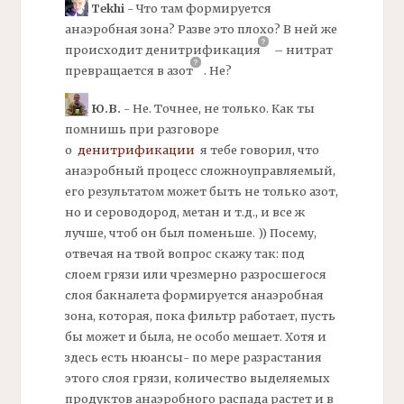
Tekhi
- Что там формируется
анаэробная зона? Разве это плохо? В ней же
происходит
денитрификация
– нитрат
превращается в
азот
.
Не?
Ю.В.
- Не. Точнее, не только. Как ты
помнишь при разговоре
о
денитрификации
я тебе говорил, что
анаэробный процесс сложноуправляемый,
его результатом может быть не только
азот,
но и сероводород, метан и т.д., и все ж
лучше, чтоб он был поменьше. )) Посему,
отвечая на твой вопрос скажу так: под
слоем грязи или чрезмерно разросшегося
слоя бакналета формируется анаэробная
зона, которая, пока
фильтр
работает, пусть
бы может и была, не особо мешает. Хотя и
здесь есть нюансы- по мере разрастания
этого слоя грязи, количество выделяемых
продуктов анаэробного распада растет и в