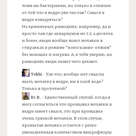
теми же бактериями, но только в отличие
от той что в ведре уже чистая? Смысл в
ведре ковыряться?
На приличных разводнях, например, да и
просто там где аквариумов не 1-2, а десяток
и более, люди вообще моют мочалки в
стиралках в режиме “полоскание-отжим”
без моющих и нагрева. А, я тебя уверяю, на
разводнях люди знают чего делают.
Tekhi
- Так что, вообще нет смысла
мыть мочалку в ведре, ни в каой воде?
Только в проточной?
Ю.В.
- Единственный случай, когда я
могу согласиться что промывка мочалки в
ведре имеет смысл, это при промывке
очень грязной мочалки. В этом случае,
промытая мочалка остается с резко
уменьшенным количеством микрофлоры