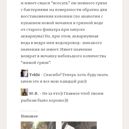
и имеет смысл “всосать” ею немного грязи
с
бактериями
на поверхности обратно для
восстановления колонии (по аналогии с
купанием новой мочалки в грязной воде
от старого
фильтра
при запуске
аквариума) Но, при этом, аквариумная
вода в ведре или водопровод- никакого
значения не имеет. Имеет значение
возврат в мочалку небольшого количества
“живой грязи”.
Tekhi
- Спасибо! Теперь хоть буду знать
зачем это я все мою каждый раз))
Ю.В.
- Не за что)) Главное чтоб твоим
рыбкам было хорошо)))
Похожее