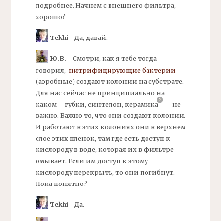
подробнее. Начнем с внешнего
фильтра,
хорошо?
Tekhi
- Да, давай.
Ю.В.
- Смотри, как я тебе тогда
говорил,
нитрифицирующие
бактерии
(аэробные) создают колонии на субстрате.
Для нас сейчас не принципиально на
каком – губки, синтепон,
керамика
– не
важно. Важно то, что они создают колонии.
И работают в этих колониях они в верхнем
слое этих пленок, там где есть доступ к
кислороду в воде, которая их в фильтре
омывает. Если им доступ к этому
кислороду перекрыть, то они погибнут.
Пока понятно?
Tekhi
- Да.