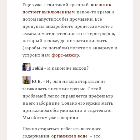
Еще хуже, если такой грязный
внешник
постоит выключенным
какое-то время, а
потом запустится без промывки. Все
продукты анаэробного процесса вместе с
аммиаком от деятельности гетеротрофов,
который некому до нитрата окислить
(аэробы-то погибли) полетит в аквариум и
устроит нам
форс-мажор
.
Tekhi
- И какой же выход?
Ю.В.
- Ну, для начала стараться не
загаживать
внешник
грязью. С этой
проблемой легко справляется
префильтр
на его заборнике. Только его нужно мыть
при каждом обслуживании и тщательно.
Мы об этом уже говорили.
Нужно стараться избегать высокого
содержания
органики
в воде
– это