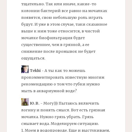
тщательно. Так или иначе, какие-то
колонии
бактерий
все равно на мочалках
появятся, свою небольшую роль играть
будут. И уже в этом случае, таки сказанное
выше к ним тоже относится, в чистой
мочалке биофильтрация будет
существеннее, чем в грязной, а ее
снижение после промывок не будет
ощущаться.
Tekhi
- А ты как то можешь
прокомментировать известную многим
рекомендацию о том что губки нужно
мыть в аквариумной воде?
Ю.В.
- Могу))) Пытаюсь включить
логику и понять смысл. Вот есть грязная
мочалка. Нужно грязь убрать. Грязь
смывает вода. Моделируем ситуацию.
1. Моем в водопроводе. Еще и выстукиваем,