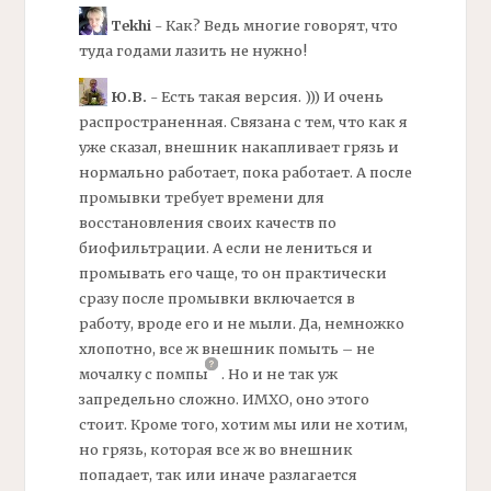
Tekhi
- Как? Ведь многие говорят, что
туда годами лазить не нужно!
Ю.В.
- Есть такая версия. ))) И очень
распространенная. Связана с тем, что как я
уже сказал,
внешник
накапливает грязь и
нормально работает, пока работает. А после
промывки требует времени для
восстановления своих качеств по
биофильтрации. А если не лениться и
промывать его чаще, то он практически
сразу после промывки включается в
работу, вроде его и не мыли. Да, немножко
хлопотно, все ж внешник помыть – не
мочалку с
помпы
.
Но и не так уж
запредельно сложно. ИМХО, оно этого
стоит. Кроме того, хотим мы или не хотим,
но грязь, которая все ж во
внешник
попадает, так или иначе разлагается