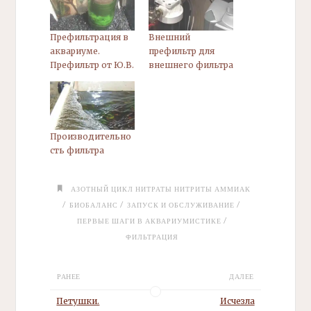
Префильтрация в
Внешний
аквариуме.
префильтр для
Префильтр от Ю.В.
внешнего фильтра
Производительно
сть фильтра
АЗОТНЫЙ ЦИКЛ НИТРАТЫ НИТРИТЫ
АММИАК
/
/
/
БИОБАЛАНС
ЗАПУСК И ОБСЛУЖИВАНИЕ
/
ПЕРВЫЕ ШАГИ В АКВАРИУМИСТИКЕ
ФИЛЬТРАЦИЯ
РАНЕЕ
ДАЛЕЕ
Петушки.
Исчезла