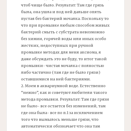
чтоб чище было. Результат: Там где грязь
была, она ушла и под ней дальше опять
пустая без
бактерий
мочалка. Поскольку то
что при промывке любым способом живых
бактерий смыть с субстрата невозможно
без химии, горячей воды или иных особо
жестких, недоступных при ручной
промывке методах для меня аксиома, я
даже обсуждать это не буду, то итог такой
промывки- чистая мочалка с полностью
либо частично (там где не было грязи)
оставшимися на ней бактериями.
2. Моем в аквариумной воде. Естественно
“нежно”, как и советуют любители такого
метода промывки. Результат: Там где грязи
не было- все остается без изменений, там
где она была- все по п.1 за исключением
того что вымылось меньше грязи, что
автоматически обозначает что она там