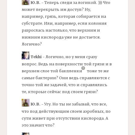
Ю.В.
- Теперь следи за логикой. ))) Что
может перекрыть им доступ? Ну,
например, грязь, которая собирается на
субстрате. Или, например, если колония
разрослась настолько, что верхним и
нижним кислорода уже не достается.
Логично?
Tekhi
- Логично, но у меня сразу
вопрос. Ведь на поверхности той грязи и в
верхнем слое той
бакпленки
тоже те же
самые
бактерии?
Они ведь справляются с
точно той же задачей, что и справлялись
те, ктороые сейчас под слоем грязи?
Ю.В.
- Угу. Но ты не забывай, что все,
что под действующим слоем аэробных, по
сути живет при отсутствии кислорода. А
это значит что?