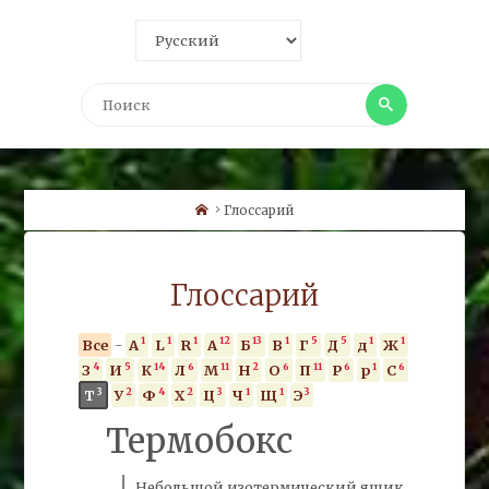
Поиск
Поиск
Home
Глоссарий
Глоссарий
1
1
1
12
13
1
5
5
1
1
Все
-
A
L
R
А
Б
В
Г
Д
д
Ж
4
5
14
6
11
2
6
11
6
1
6
З
И
К
Л
М
Н
О
П
Р
р
С
3
2
4
2
3
1
1
3
Т
У
Ф
Х
Ц
Ч
Щ
Э
Термобокс
Небольшой изотермический ящик,