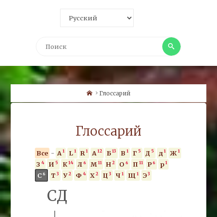
Поиск
Поиск
Home
Глоссарий
Глоссарий
1
1
1
12
13
1
5
5
1
1
Все
-
A
L
R
А
Б
В
Г
Д
д
Ж
4
5
14
6
11
2
6
11
6
1
З
И
К
Л
М
Н
О
П
Р
р
6
3
2
4
2
3
1
1
3
С
Т
У
Ф
Х
Ц
Ч
Щ
Э
СД