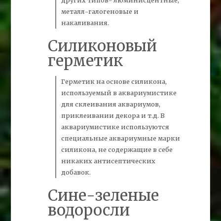
других типов- люминисцентные,
металл-галогеновые и
накаливания.
Силиконовый
герметик
Герметик
на основе силикона,
используемый в аквариумистике
для склеивания аквариумов,
приклеивании декора и т.д. В
аквариумистике используются
специальные аквариумные марки
силикона, не содержащие в себе
никаких антисептических
добавок.
Сине
-зеленые
водоросли