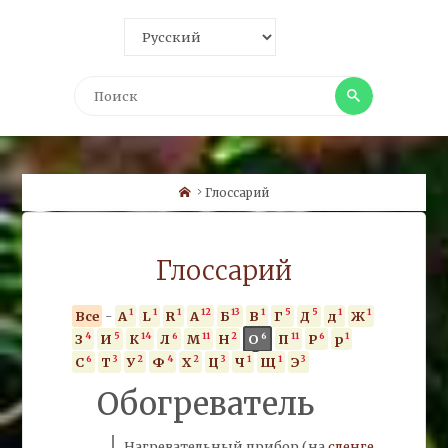
Поиск
Поиск
Home
Глоссарий
Глоссарий
1
1
1
12
13
1
5
5
1
1
Все
-
A
L
R
А
Б
В
Г
Д
д
Ж
4
5
14
6
11
2
6
11
6
1
З
И
К
Л
М
Н
О
П
Р
р
6
3
2
4
2
3
1
1
3
С
Т
У
Ф
Х
Ц
Ч
Щ
Э
Обогреватель
Нагревательный прибор (на
сленге