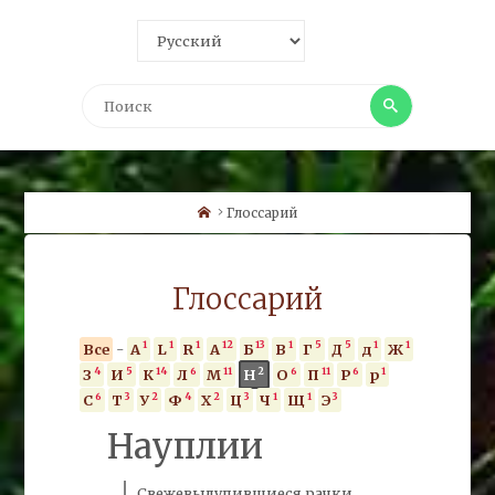
Поиск
Поиск
Home
Глоссарий
Глоссарий
1
1
1
12
13
1
5
5
1
1
Все
-
A
L
R
А
Б
В
Г
Д
д
Ж
4
5
14
6
11
2
6
11
6
1
З
И
К
Л
М
Н
О
П
Р
р
6
3
2
4
2
3
1
1
3
С
Т
У
Ф
Х
Ц
Ч
Щ
Э
Науплии
Свежевылупившиеся рачки