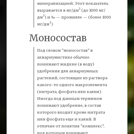
минерализацией.
Этот показатель
3
выражается в
мг/
дм
(до 1000 мг/
3
дм
) и ‰ — промилле — (более 1000
3
мг/дм
)
Моносостав
Под словом
"моносостав"
в
аквариумистике обычно
понимают жидкие (в воду)
удобрения для аквариумных
растений, состоящие из раствора
какого-то одного макроэлемента
(нитрата, фосфата или калия).
Иногда под данным термином
понимают удобрение, в состав
которого входит кроме нитрата
или фосфата еще и калий. В
отличие от понятия
"комплекс"
,
под которым понимают