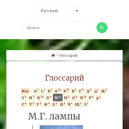
Поиск
Поиск
Home
Глоссарий
Глоссарий
1
1
1
12
13
1
5
5
1
1
Все
-
A
L
R
А
Б
В
Г
Д
д
Ж
4
5
14
6
11
2
6
11
6
1
З
И
К
Л
М
Н
О
П
Р
р
6
3
2
4
2
3
1
1
3
С
Т
У
Ф
Х
Ц
Ч
Щ
Э
М.Г. лампы