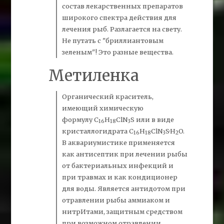
состав лекарственных препаратов
широкого спектра действия для
лечения рыб. Разлагается на свету.
Не путать с "бриллиантовым
зеленым"! Это разные вещества.
Метиленка
Органический краситель,
имеющий химическую
формулу C
H
ClN
S или в виде
16
18
3
кристаллогидрата C
H
ClN
S·H
O.
16
18
3
2
В аквариумистике применяется
как антисептик при лечении рыбы
от бактериальных инфекций и
при травмах и как кондиционер
для воды. Является антидотом при
отравлении рыбы аммиаком и
нитрИтами, защитным средством
при возможном отравлении,