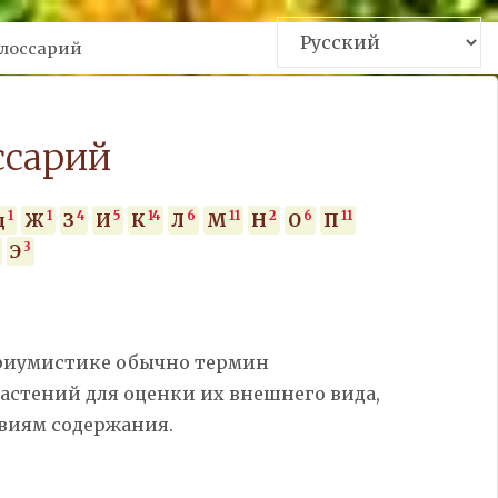
me
лоссарий
ссарий
1
1
4
5
14
6
11
2
6
11
д
Ж
З
И
К
Л
М
Н
О
П
3
Э
ариумистике обычно термин
астений для оценки их внешнего вида,
овиям содержания.