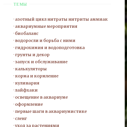
ТЕМЫ
азотный цикл нитраты нитриты
аммиак
аквариумные мероприятия
биобаланс
водоросли и борьба с ними
гидрохимия и водоподготовка
грунты и декор
запуск и обслуживание
калькуляторы
корма и кормление
кулинария
лайфхаки
освещение в аквариуме
оформление
первые шаги в аквариумистике
сленг
уход за растениями