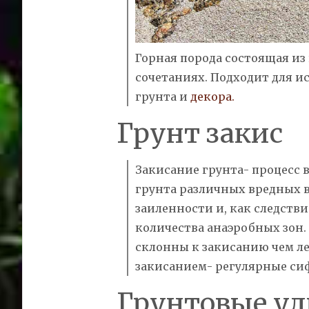
Горная порода состоящая из
сочетаниях. Подходит для и
грунта и
декора.
Грунт закис
Закисание
грунта- процесс 
грунта различных вредных 
заиленности и, как следстви
количества анаэробных зон.
склонны к закисанию чем ле
закисанием- регулярные сиф
Грунтовые у