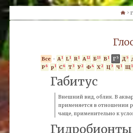
Ho
Г
Гло
1
1
1
12
13
1
5
5
Все
-
A
L
R
А
Б
В
Г
Д
6
1
6
3
2
4
2
3
1
1
Р
р
С
Т
У
Ф
Х
Ц
Ч
Щ
Габитус
Внешний вид, облик. В акв
применяется в отношении р
чаще, применительно к усл
Гидробионты