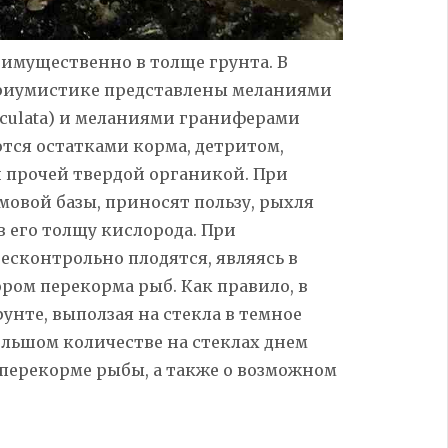
имущественно в толще грунта. В
ариумистике представлены меланиями
rculata) и меланиями граниферами
аются остатками корма, детритом,
 прочей твердой
органикой.
При
овой базы, приносят пользу, рыхля
в его толщу кислорода. При
есконтрольно плодятся, являясь в
ором
перекорма
рыб. Как правило, в
рунте, выползая на стекла в темное
ольшом количестве на стеклах днем
 перекорме рыбы, а также о возможном