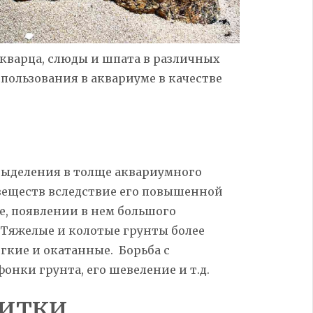
кварца,
слюды и шпата в различных
спользования в аквариуме в качестве
выделения в толще аквариумного
веществ вследствие его повышенной
е, появлении в нем большого
 Тяжелые и колотые грунты более
гкие и окатанные. Борьба с
онки грунта, его шевеление и т.д.
литки