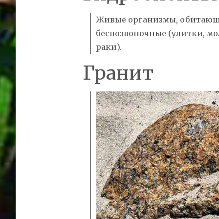
Живые организмы, обитающие
беспозвоночные (улитки, м
раки).
Гранит