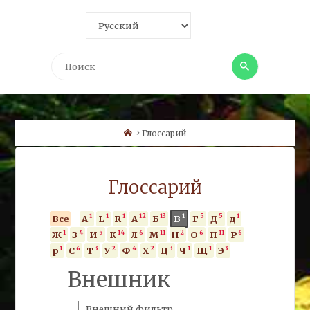
Поиск
Поиск
Home
Глоссарий
Глоссарий
1
1
1
12
13
1
5
5
1
Все
-
A
L
R
А
Б
В
Г
Д
д
1
4
5
14
6
11
2
6
11
6
Ж
З
И
К
Л
М
Н
О
П
Р
1
6
3
2
4
2
3
1
1
3
р
С
Т
У
Ф
Х
Ц
Ч
Щ
Э
Внешник
Внешний
фильтр.