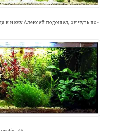
да к нему Алексей подошел, он чуть по-
ю тебя. 😆