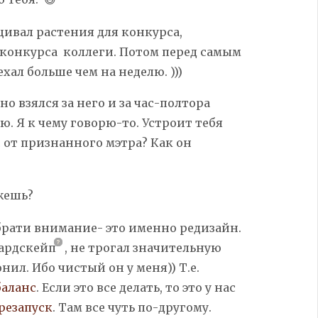
щивал растения для конкурса,
я конкурса коллеги. Потом перед самым
хал больше чем на неделю. )))
но взялся за него и за час-полтора
. Я к чему говорю-то. Устроит тебя
 от признанного мэтра? Как он
жешь?
обрати внимание- это именно редизайн.
ардскейп
,
не трогал значительную
нил. Ибо чистый он у меня)) Т.е.
аланс
.
Если это все делать, то это у нас
резапуск
. Там все чуть по-другому.