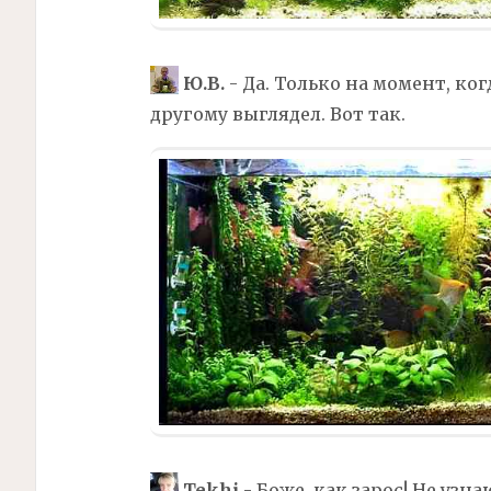
Ю.В.
- Да. Только на момент, ког
другому выглядел. Вот так.
Tekhi
- Боже, как зарос! Не узна