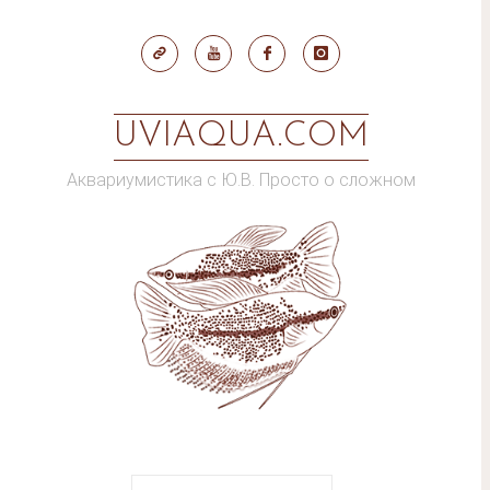
Skip
to
content
UVIAQUA.COM
Аквариумистика с Ю.В. Просто о сложном