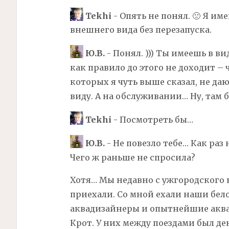
Tekhi
- Опять не понял. 🙁 Я им
внешнего вида без перезапуска.
Ю.В.
- Понял. ))) Ты имеешь в в
как правило до этого не доходит –
которых я чуть выше сказал, не да
виду. А на обслуживании… Ну, там б
Tekhi
- Посмотреть бы…
Ю.В.
- Не повезло тебе… Как раз
Чего ж раньше не спросила?
Хотя… Мы недавно с ужгородского 
приехали. Со мной ехали наши бел
аквадизайнеры и опытнейшие акв
Крот. У них между поездами был де