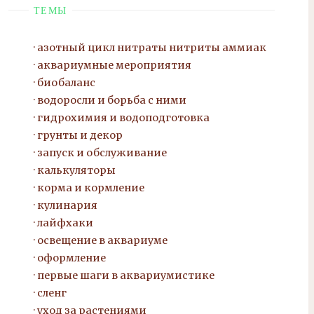
ТЕМЫ
азотный цикл нитраты нитриты
аммиак
аквариумные мероприятия
биобаланс
водоросли и борьба с ними
гидрохимия и водоподготовка
грунты и декор
запуск и обслуживание
калькуляторы
корма и кормление
кулинария
лайфхаки
освещение в аквариуме
оформление
первые шаги в аквариумистике
сленг
уход за растениями