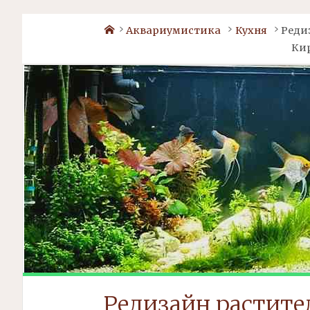
Home
Аквариумистика
Кухня
Реди
Ки
Редизайн растите