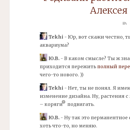
Алексея
Tekhi
- Юр, вот скажи честно, 
аквариума?
Ю.В.
- В каком смысле? Ты ж знае
приходится пережить
полный пере
чего-то нового. ))
Tekhi
- Нет, ты не понял. Я име
изменение дизайна. Ну, растения с 
–
коряги
подвигать.
Ю.В.
- Ну так это перманентное
хоть что-то, но меняю.