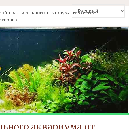
зайн растительного аквариума от Алексея
ргизова
льного аквариума от