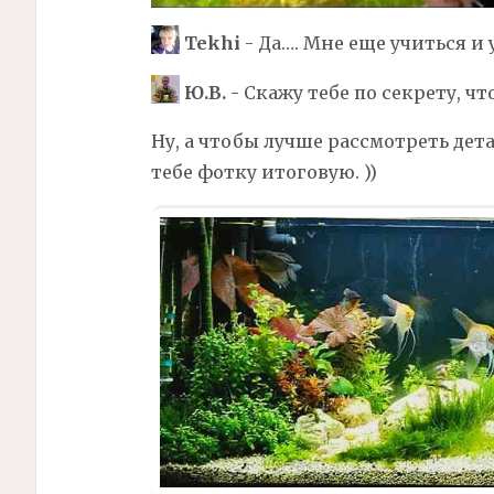
Tekhi
- Да…. Мне еще учиться и
Ю.В.
- Скажу тебе по секрету, что
Ну, а чтобы лучше рассмотреть дета
тебе фотку итоговую. ))