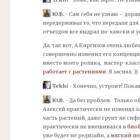
Ю.В.
- Сам себя не узнаю – дора
передерживал то, что передали дл
отъездом все выдрал по-хамски и уе
Да, так вот, А.Киргизов очень любез
совершенно изменил его концепцию
вместо моего ролика, мастер-класс
работает с растениями
. Я заснял. ))
Tekhi
- Конечно, устроит! Пока
Ю.В.
- Да без проблем. Только 
Алексей практически не изменял
х
часть растений, даже грунт не сифо
практически не вмешивался в
биоб
уже будет не редизайн, а
мягкий пе