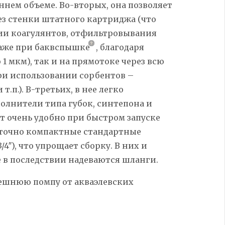
нем объеме. Во-вторых, она позволяет
з стенки штатного картриджа (что
ции коагулянтов, отфильтровывания
аже при
баквспышке
,
благодаря
1 мкм), так и на прямотоке через всю
ри использовании сорбентов –
и т.п.). В-третьих, в нее легко
олнители типа губок, синтепона и
ет очень удобно при быстром запуске
таточно компактные стандартные
4″), что упрощает сборку. В них и
 в последствии надеваются шланги.
нешнюю помпу от акваэлевских