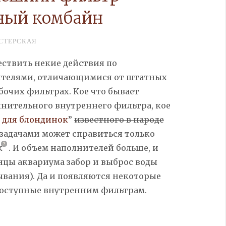
ный комбайн
СТЕРСКАЯ
ствить некие действия по
ителями, отличающимися от штатных
бочих фильтрах. Кое что бывает
лнительного внутреннего
фильтра,
кое
 для блондинок
”
известного в народе
 задачами может справиться только
к
.
И объем наполнителей больше, и
нцы аквариума забор и выброс воды
ывания). Да и появляются некоторые
доступные внутренним фильтрам.