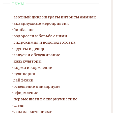
ТЕМЫ
азотный цикл нитраты нитриты
аммиак
аквариумные мероприятия
биобаланс
водоросли и борьба с ними
гидрохимия и водоподготовка
грунты и декор
запуск и обслуживание
калькуляторы
корма и кормление
кулинария
лайфхаки
освещение в аквариуме
оформление
первые шаги в аквариумистике
сленг
уход за растениями