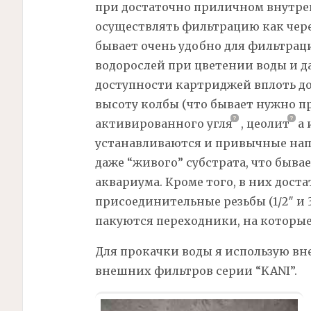
при достаточно приличном внутрен
осуществлять фильтрацию как чере
бывает очень удобно для фильтра
водорослей при цветении воды и д
доступности картриджей вплоть до 
высоту колбы (что бывает нужно п
активированного
угля
,
цеолит
а
устанавливаются и привычные нап
даже “живого” субстрата, что быва
аквариума. Кроме того, в них дос
присоединительные резьбы (1/2″ и 3/
пакуются переходники, на которые
Для прокачки воды я использую в
внешних
фильтров
серии “KANI”.