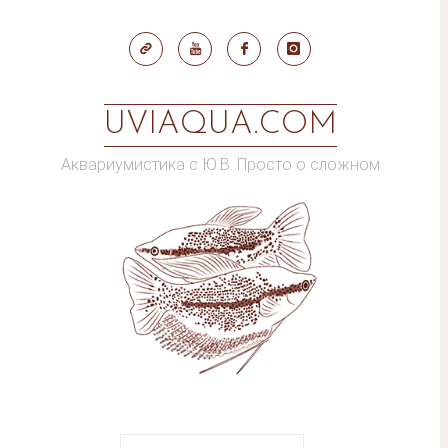
Skip
to
content
UVIAQUA.COM
Аквариумистика с Ю.В. Просто о сложном