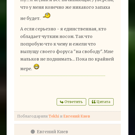
что у меня конечно же никакого запаха
не будет.
А если серьезно - я единственная, кто
обладает чутким носом. Так что
попробую что к чему и ежели что
выпущу своего форуса "на свободу". Мне
мальков не поднимать... Пока по крайней
мере.
Ответить
Цитата
Поблагодарили
Tekhi
и
Евгений Киев
Евгений Киев