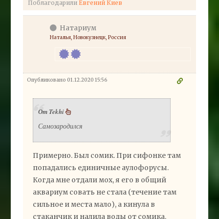
Поблагодарили
Евгений Киев
Натариум
Наталья, Новокузнецк, Россия
Опубликовано 01.12.2020 15:56
От Tekhi
Самозародился
Примерно. Был сомик. При сифонке там
попадались единичные аулофорусы.
Когда мне отдали мох, я его в общий
аквариум совать не стала (течение там
сильное и места мало), а кинула в
стаканчик и налила воды от сомика.