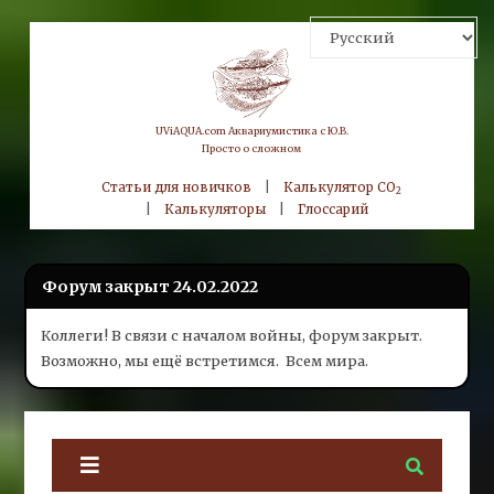
Skip
to
content
UViAQUA.com Аквариумистика с Ю.В.
Просто о сложном
Статьи для новичков
|
Калькулятор CO
2
|
Калькуляторы
|
Глоссарий
Форум закрыт 24.02.2022
Коллеги! В связи с началом войны, форум закрыт.
Возможно, мы ещё встретимся.
Всем мира.