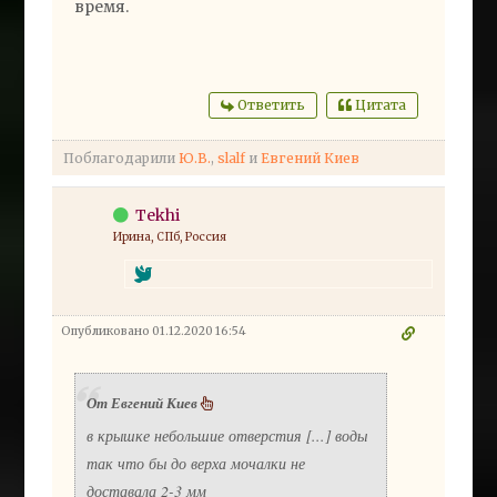
время.
Ответить
Цитата
Поблагодарили
Ю.В.
,
slalf
и
Евгений Киев
Tekhi
Ирина, СПб, Россия
Опубликовано 01.12.2020 16:54
От Евгений Киев
в крышке небольшие отверстия [...]
воды
так что бы до верха мочалки не
доставала 2-3 мм