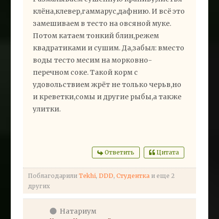
клёна,клевер,гаммарус,дафнию. И всё это
замешиваем в тесто на овсяной муке.
Потом катаем тонкий блин,режем
квадратиками и сушим. Да,забыл: вместо
воды тесто месим на морковно-
перечном соке. Такой корм с
удовольствием жрёт не только черьв,но
и креветки,сомы и другие рыбы,а также
улитки.
Ответить
Цитата
Поблагодарили
Tekhi
,
DDD
,
Студентка
и еще 2
других
Натариум