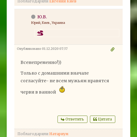
Поблагодарили
Евгений Киев
Ю.В.
Юрий, Киев., Украина
Опубликовано 01.12.2020 07:37
Всенепременно!))
Только с домашними вначале
согласуйте- не всем мужьям нравятся
черви в ванной
Ответить
Цитата
Поблагодарили
Натариум