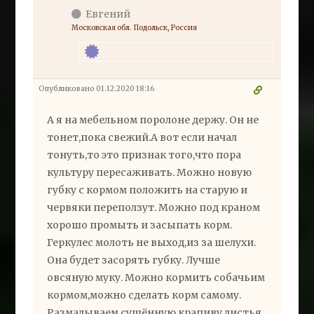
Евгений
Московская обл. Подольск, Россия
Опубликовано 01.12.2020 18:16
А я на мебельном поролоне держу. Он не
тонет,пока свежий.А вот если начал
тонуть,то это признак того,что пора
культуру пересаживать. Можно новую
губку с кормом положить на старую и
червяки переползут. Можно под краном
хорошо промыть и засыпать корм.
Геркулес молоть не выход,из за шелухи.
Она будет засорять губку. Лучше
овсяную муку. Можно кормить собачьим
кормом,можно сделать корм самому.
Размалываем сушённую крапиву,листья