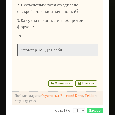
2. Несъеденый корм ежедневно
соскребать и насыпать новый?
3. Как узнать живы ли вообще мои
форусы?
P.S.
Спойлер
Для себя
Ответить
Цитата
Поблагодарили
Студентка
,
Евгений Киев
,
Tekhi
и
еще 1 других
Стр. 1 / 6
Далее