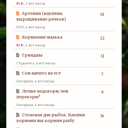
Ю.В.
, 5 лет назад
Артемия (науплии,
61
выращивание рачков)
DDD
, 6 лет назад
Кормление малька
22
Ю.В.
, 6 лет назад
Гриндаль
11
Студентка
, 6 лет назад
Сом ничего не ест
7
Натариум
, 6 лет назад
Лучше недокорм, чем
9
перекорм?
Натариум
, 6 лет назад
Столовая для рыбок. Какими
14
кормами мы кормим рыбу.