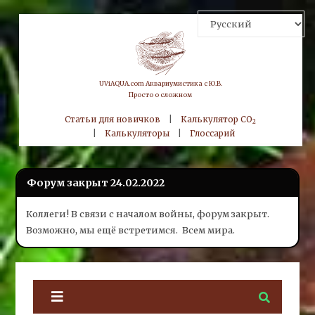
Skip
to
content
UViAQUA.com Аквариумистика с Ю.В.
Просто о сложном
Статьи для новичков
|
Калькулятор CO
2
|
Калькуляторы
|
Глоссарий
Форум закрыт 24.02.2022
Коллеги! В связи с началом войны, форум закрыт.
Возможно, мы ещё встретимся.
Всем мира.