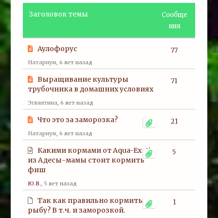
Заголовок темы
Сообще
ния
Аулофорус
77
Натариум
, 6 лет назад
Выращивание культуры
71
трубочника в домашних условиях
Эглантина
, 6 лет назад
Что это за заморозка?
21
Натариум
, 6 лет назад
Какими кормами от Aqua-Exotic
5
из Адесы-мамы стоит кормить
фиш
Ю.В.
, 5 лет назад
Так как правильно кормить
1
рыбу? В т.ч. и заморозкой.