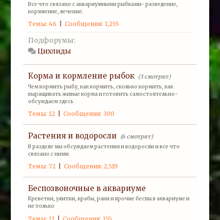
Все что связано с аквариумными рыбками- разведение,
кормление, лечение.
Темы: 46
|
Сообщения: 1,255
Подфорумы:
Цихлиды
Корма и кормление рыбок
(3 смотрят)
Чем кормить рыбу, как кормить, сколько кормить, как
выращивать живые корма и готовить самостоятельно-
обсуждаем здесь
Темы: 12
|
Сообщения: 300
Растения и водоросли
(6 смотрят)
В разделе мы обсуждаем растения и водоросли и все что
связано с ними
Темы: 72
|
Сообщения: 2,519
Беспозвоночные в аквариуме
Креветки, улитки, крабы, раки и прочие беспы в аквариуме и
не только
Темы: 11
|
Сообщения: 155