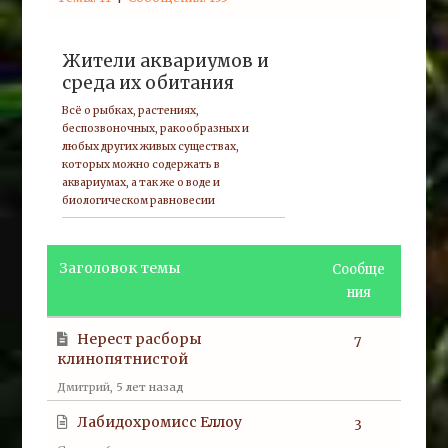
Жители аквариумов и
среда их обитания
Всё о рыбках, растениях,
беспозвоночных, ракообразных и
любых других живых существах,
которых можно содержать в
аквариумах, а так же о воде и
биологическом равновесии
Заголовок темы
Сообще
ния
Нерест расборы
7
клинопятнистой
Дмитрий
, 5 лет назад
Лабидохромисс Еллоу
3