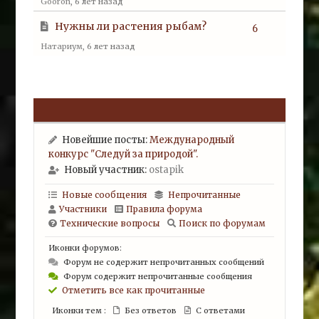
Gooron
, 6 лет назад
Нужны ли растения рыбам?
6
Натариум
, 6 лет назад
Новейшие посты:
Международный
конкурс "Следуй за природой".
Новый участник:
ostapik
Новые сообщения
Непрочитанные
Участники
Правила форума
Технические вопросы
Поиск по форумам
Иконки форумов:
Форум не содержит непрочитанных сообщений
Форум содержит непрочитанные сообщения
Отметить все как прочитанные
Иконки тем :
Без ответов
С ответами