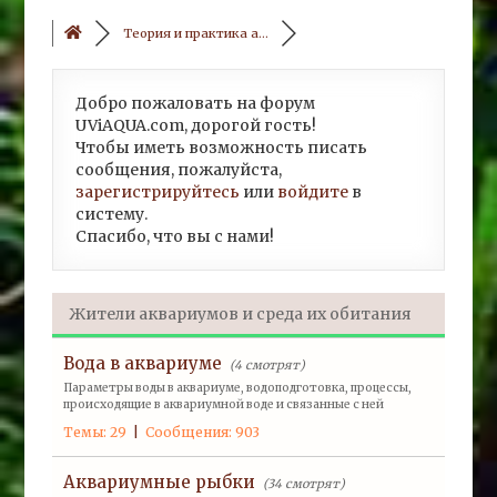
Теория и практика а...
Добро пожаловать на форум
UViAQUA.com, дорогой гость!
Чтобы иметь возможность писать
сообщения, пожалуйста,
зарегистрируйтесь
или
войдите
в
систему.
Спасибо, что вы с нами!
Жители аквариумов и среда их обитания
Вода в аквариуме
(4 смотрят)
Параметры воды в аквариуме, водоподготовка, процессы,
происходящие в аквариумной воде и связанные с ней
Темы: 29
|
Сообщения: 903
Аквариумные рыбки
(34 смотрят)