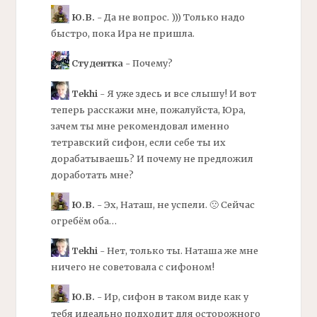
Ю.В.
- Да не вопрос. ))) Только надо
быстро, пока Ира не пришла.
Студентка
- Почему?
Tekhi
- Я уже здесь и все слышу! И вот
теперь расскажи мне, пожалуйста, Юра,
зачем ты мне рекомендовал именно
тетравский
сифон,
если себе ты их
дорабатываешь? И почему не предложил
доработать мне?
Ю.В.
- Эх, Наташ, не успели. 🙁 Сейчас
огребём оба…
Tekhi
- Нет, только ты. Наташа же мне
ничего не советовала с
сифоном!
Ю.В.
- Ир,
сифон
в таком виде как у
тебя идеально подходит для осторожного