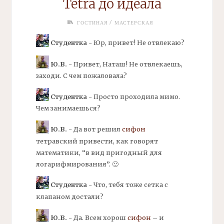
Tetra до идеала
/
ГОСТИНАЯ
МАСТЕРСКАЯ
Студентка
- Юр, привет! Не отвлекаю?
Ю.В.
- Привет, Наташ! Не отвлекаешь,
заходи. С чем пожаловала?
Студентка
- Просто проходила мимо.
Чем занимаешься?
Ю.В.
- Да вот решил
сифон
тетравский привести, как говорят
математики, “в вид пригодный для
логарифмирования”. 🙂
Студентка
- Что, тебя тоже сетка с
клапаном достали?
Ю.В.
- Да. Всем хорош
сифон
– и