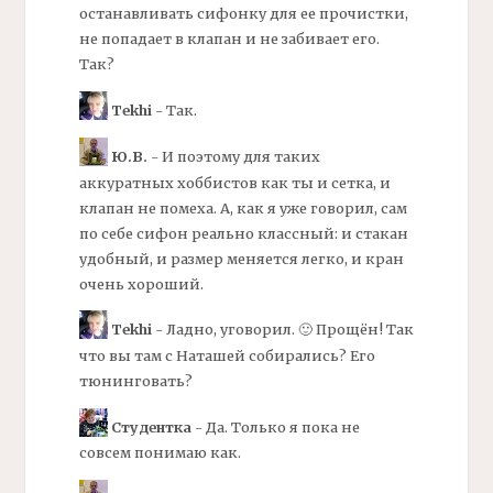
останавливать сифонку для ее прочистки,
не попадает в клапан и не забивает его.
Так?
Tekhi
- Так.
Ю.В.
- И поэтому для таких
аккуратных хоббистов как ты и сетка, и
клапан не помеха. А, как я уже говорил, сам
по себе
сифон
реально классный: и стакан
удобный, и размер меняется легко, и кран
очень хороший.
Tekhi
- Ладно, уговорил. 🙂 Прощён! Так
что вы там с Наташей собирались? Его
тюнинговать?
Студентка
- Да. Только я пока не
совсем понимаю как.