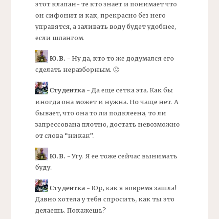
этот клапан- те кто знает и понимает что
он сифонит и как, прекрасно без него
управятся, а заливать воду будет удобнее,
если шлангом.
Ю.В.
- Ну да, кто то же додумался его
сделать неразборным. 🙁
Студентка
- Да еще сетка эта. Как бы
иногда она может и нужна. Но чаще нет. А
бывает, что она то ли подклеена, то ли
запрессована плотно, достать невозможно
от слова “никак”.
Ю.В.
- Угу. Я ее тоже сейчас вынимать
буду.
Студентка
- Юр, как я вовремя зашла!
Давно хотела у тебя спросить, как ты это
делаешь. Покажешь?