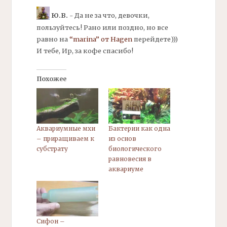
Ю.В.
- Да не за что, девочки,
пользуйтесь! Рано или поздно, но все
равно на
“marina” от Hagen
перейдете)))
И тебе, Ир, за кофе спасибо!
Похожее
Аквариумные мхи
Бактерии как одна
– приращиваем к
из основ
субстрату
биологического
равновесия в
аквариуме
Сифон –