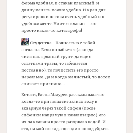
форма удобная, и стакан классный, и
длину менять можно удобно. И кран для
регулировки потока очень удобный и в
удобном месте. Но этот клапан – это
просто какая-то катастрофа!
Студентка
- Полностью с тобой
согласна. Если он забьется (а когда
чистишь грязный грунт, да еще с
остатками травы, то забивается
постоянно), то почистить его просто
нереально. Да и когда он чистый, то поток
снижает прилично…
Кстати, Елена Мазурек рассказывала что
когда-то при попытке залить воду в
аквариум через такой
сифон
(после
сифонки напрямую в канализацию), его
из-за клапана просто разорвало водой. И
это, на мой взгляд, еще один повод убрать