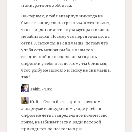
и аккуратного хоббиста.
Во-первых, у тебя аквариум никогда не
бывает запредельно грязным. А это значит,
что в
сифон
не летит куча мусора и клапан
не забивается. Потому что перед ним стоит
сетка. А сетку ты не снимаешь, потому что
у тебя есть мелкая рыба, а навыков
ежедневной по несколько раз в день
сифонки у тебя нет, поэтому ты боишься,
чтоб рыбу не засосало и сетку не снимаешь.
Так?
Tekhi
- Так.
Ю.В.
- Стало быть, при не грязном
аквариуме и аккуратном уходе у тебя в
сифон
не летит запредельное количество
грязи, не забивает сетку, ради которой
приходится по несколько раз