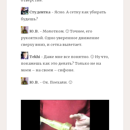
Студентка
- Ясно. А сетку как убирать
будешь?
Ю.В.
- Молотком. 🙂 Точнее, его
рукояткой. Одно уверенное движение
сверху вниз, и сетка вылетает.
Tekhi
- Даже мне все понятно. 🙂 Ну что,
покажешь как это делать? Только не на
моем – на своем – сифоне.
Ю.В.
- Ок. Поехали. 🙂