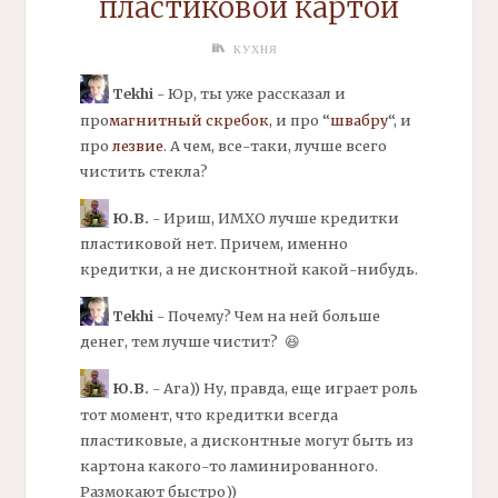
пластиковой картой
КУХНЯ
Tekhi
- Юр, ты уже рассказал и
про
магнитный скребок
,
и про “
швабру
“, и
про
лезвие
. А чем, все-таки, лучше всего
чистить стекла?
Ю.В.
- Ириш, ИМХО лучше кредитки
пластиковой нет. Причем, именно
кредитки, а не дисконтной какой-нибудь.
Tekhi
- Почему? Чем на ней больше
денег, тем лучше чистит? 😆
Ю.В.
- Ага)) Ну, правда, еще играет роль
тот момент, что кредитки всегда
пластиковые, а дисконтные могут быть из
картона какого-то ламинированного.
Размокают быстро))