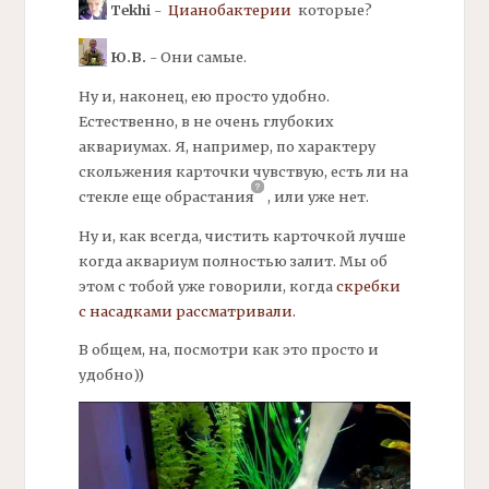
Tekhi
-
Цианобактерии
которые?
Ю.В.
- Они самые.
Ну и, наконец, ею просто удобно.
Естественно, в не очень глубоких
аквариумах. Я, например, по характеру
скольжения карточки чувствую, есть ли на
стекле еще
обрастания
,
или уже нет.
Ну и, как всегда, чистить
карточкой
лучше
когда аквариум полностью залит. Мы об
этом с тобой уже говорили, когда
скребки
с насадками рассматривали.
В общем, на, посмотри как это просто и
удобно))