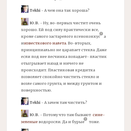
Tekhi
- А чем она так хороша?
Ю.В.
- Ну, во-первых чистит очень
хорошо. Ей под силу практически все,
кроме самого застарелого
ксенококкус
а
и
известкового налета
.
Во-вторых,
принципиально не царапает стекла. Даже
если под нее песчинка попадает- пластик
отыгрывает назад и ничего не
происходит. Пластиковая
кредитка
позволяет спокойно чистить стекло и
возле самого грунта, и между грунтом и
поверхностью.
Tekhi
- А зачем там чистить?
Ю.В.
- Потому что там бывают
сине
-
зеленые
водоросли.
Да и
бурые
тоже.