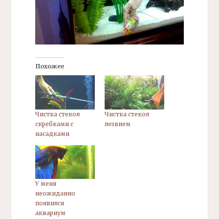
Похожее
Чистка стекол
Чистка стекол
скребками с
лезвием
насадками
У меня
неожиданно
появился
аквариум