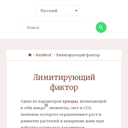
Поиск
Поиск
Home
KeyWord
Лимитирующий фактор
Лимитирующий
фактор
Один из параметров
триады
, включающей
в себя
макро
элементы,
свет и СО2,
значение которого ограничивает рост и
развитие растений в аквариуме даже при
избытке остальных параметров.