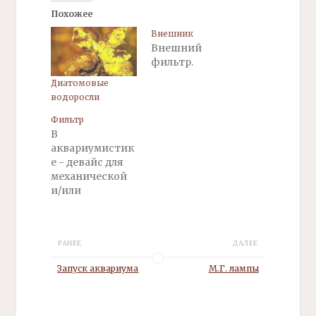
Похожее
Внешник
Внешний
фильтр.
Диатомовые
водоросли
Фильтр
В
аквариумистик
е - девайс для
механической
и/или
биологической
очистки воды в
аквариуме. От
РАНЕЕ
ДАЛЕЕ
задач
различаются по
Запуск аквариума
М.Г. лампы
мощности,
размерам, типу
установки