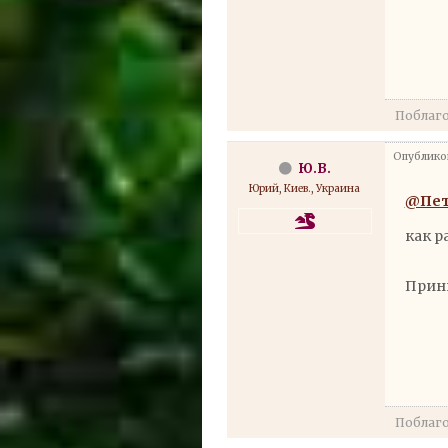
Поблаг
Опубликов
Ю.В.
Юрий, Киев., Украина
@Пет
как р
Прин
Поблаг