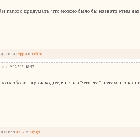
бы такого придумать, что можно было бы назвать этим на
одарили
repga
и
Tekhi
ано 19.02.2021 18:57
о наоборот происходит, сначала "что-то", потом названи
одарили
Ю.В.
и
repga