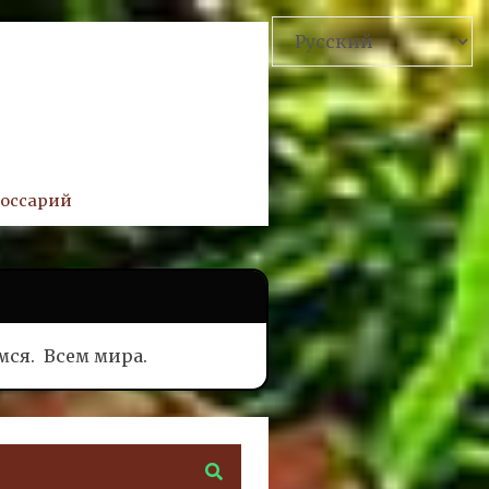
лоссарий
мся.
Всем мира.