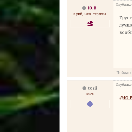
Опубликов
Ю.В.
Юрий, Киев., Украина
Груст
лучше
вообщ
Поблаг
Опубликов
torii
Киев
@Ю.В