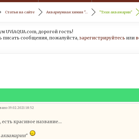
Статьи на сайте
Аквариумная химия "...
"Тэхи аквамарин"
м UViAQUA.com, дорогой гость!
 писать сообщения, пожалуйста,
зарегистрируйтесь
или
в
ано 19.02.2021 18:52
 есть красивое название....
 аквамарин
"