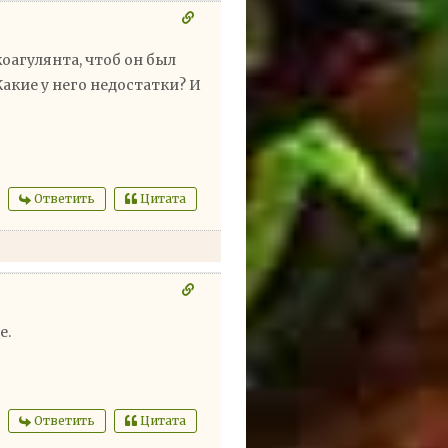
коагулянта, чтоб он был
акие у него недостатки? И
Ответить
Цитата
е.
Ответить
Цитата