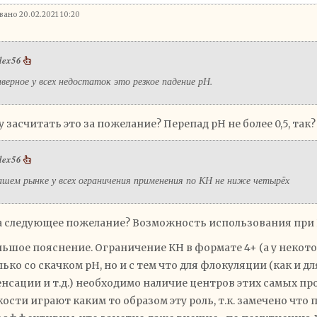
ано 20.02.2021 10:20
lex56
верное у всех недостаток это резкое падение рН.
у засчитать это за пожелание? Перепад рН не более 0,5, так?
lex56
ашем рынке у всех ограничения применения по КН не ниже четырёх
а следующее пожелание? Возможность использования при 
ьшое пояснение. Ограничение КН в формате 4+ (а у некото
лько со скачком рН, но и с тем что для флокуляции (как и д
нсации и т.д.) необходимо наличие центров этих самых про
ости играют каким то образом эту роль, т.к. замечено что