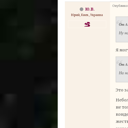
Опубликов
Ю.В.
Юрий, Киев., Украина
От A
Ну на
Я мог
От A
На н
Это з
Небол
не то
конде
жестк