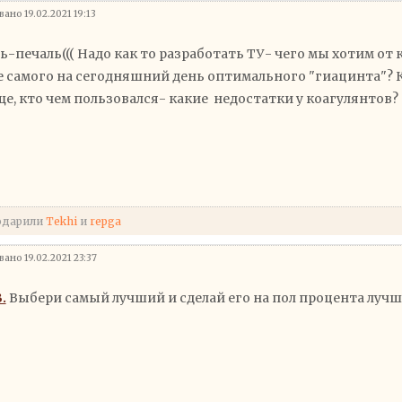
ано 19.02.2021 19:13
ь-печаль((( Надо как то разработать ТУ- чего мы хотим от 
 самого на сегодняшний день оптимального "гиацинта"? К
е, кто чем пользовался- какие недостатки у коагулянтов?
одарили
Tekhi
и
repga
ано 19.02.2021 23:37
.
Выбери самый лучший и сделай его на пол процента лучш