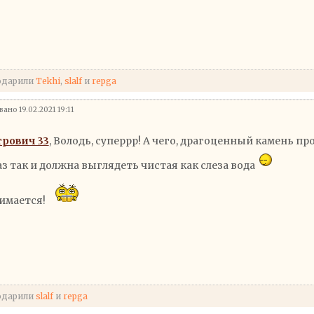
одарили
Tekhi
,
slalf
и
repga
ано 19.02.2021 19:11
рович 33
, Володь, суперрр! А чего, драгоценный камень п
аз так и должна выглядеть чистая как слеза вода
имается!
одарили
slalf
и
repga