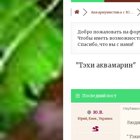
Аквариумистика с Ю....
Добро пожаловать на фору
Чтобы иметь возможность
Спасибо, что вы с нами!
"Тэхи аквамарин"
Последний пост
Опубликов
Ю.В.
Юрий, Киев., Украина
Люди,
"
Тэхи