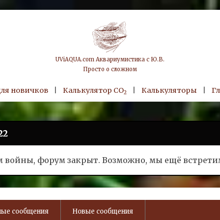
UViAQUA.com Аквариумистика с Ю.В.
Просто о сложном
для новичков
|
Калькулятор CO
|
Калькуляторы
|
Г
2
22
ом войны, форум закрыт. Возможно, мы ещё встрети
ые сообщения
Новые сообщения