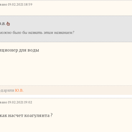
ано 19.02.2021 18:59
.В.
можно было бы назвать этим названием?
иционер для воды
одарили
Ю.В.
ано 19.02.2021 19:02
 как насчет коагулянта ?