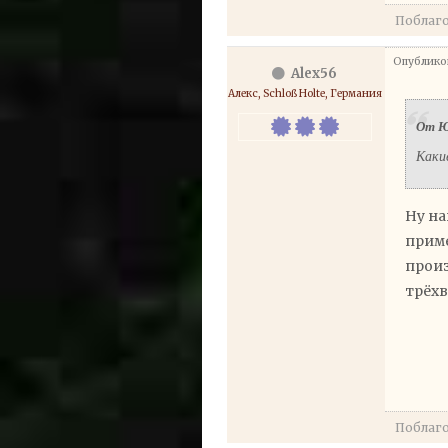
Поблаг
Опубликов
Alex56
Алекс, Schloß Holte, Германия
От Ю
Каки
Ну на
приме
произ
трёхв
Поблаг