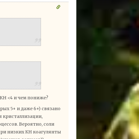
КН <4 и чем пониже?
рых 5+ и даже 6+) связано
ля кристаллизации,
цессов. Вероятно, соли
 при низких КН коагулянты