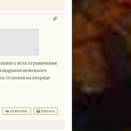
 рынке у всех ограничения
Визидракон немецкого
а. Основан на
хлориде
Ответить
Цитата