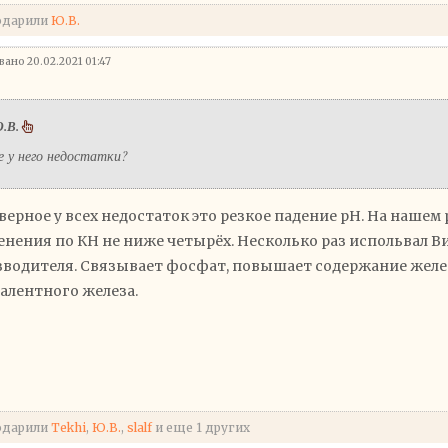
одарили
Ю.В.
ано 20.02.2021 01:47
.В.
е у него недостатки?
верное у всех недостаток это резкое падение рН. На нашем
нения по КН не ниже четырёх. Несколько раз испольвал 
водителя. Связывает фосфат, повышает содержание желез
алентного железа.
одарили
Tekhi
,
Ю.В.
,
slalf
и еще 1 других