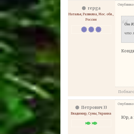
Опубликов
repga
Наталья, Развилка, Мос. обл.,
Россия
От Ю
что 
Конд
Поблаг
Опубликов
Петрович 33
Владимир, Сумы, Украина
Юр, а